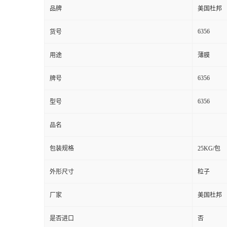
品牌
美国杜邦
6356
货号
用途
薄膜
6356
牌号
6356
型号
品名
包装规格
25KG/包
外形尺寸
粒子
厂家
美国杜邦
是否进口
否