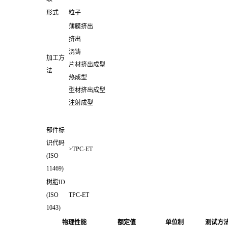
形式
粒子
薄膜挤出
挤出
浇铸
加工方
片材挤出成型
法
热成型
型材挤出成型
注射成型
部件标
识代码
>TPC-ET
(ISO
11469)
树脂ID
(ISO
TPC-ET
1043)
物理性能
额定值
单位制
测试方