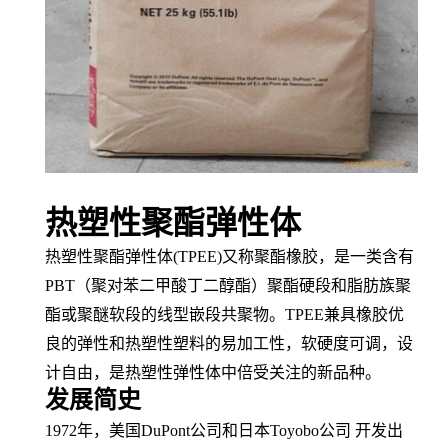
热塑性聚酯弹性体
热塑性聚酯弹性体
(TPEE)又称
聚酯橡胶
，是一类含有
PBT（
聚对苯二甲酸丁二醇酯
）聚酯
硬段
和
脂肪族
聚
酯或聚醚软段的
线型
嵌段共聚物
。
TPEE兼具橡胶优
良的弹性和
热塑性塑料
的易
加工性
，软硬度可调，
设
计自由
，是
热塑性弹性体
中倍受关注的新品种。
发展简史
1972年，美国DuPont公司和日本Toyobo公司 开发出