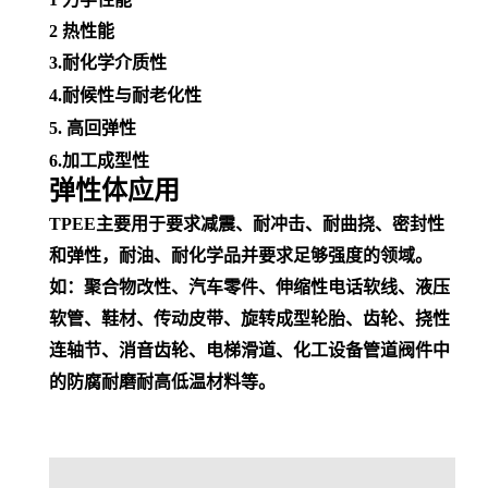
2
热性能
3.耐化学介质性
4.
耐候性
与
耐老化性
5. 高回弹性
6.加工成型性
弹性体应用
TPEE主要用于要求减震、耐冲击、耐曲挠、密封性
和弹性，耐油、耐化学品并
要求足够强度的领域。
如：聚合物改性、汽车零件、
伸缩性
电话
软线
、
液压
软管
、鞋材、传动皮带、旋转成型轮胎、齿轮、挠性
连轴节、消音齿轮、电梯滑道、
化工设备
管道阀件中
的防腐耐磨耐高低温材料等。