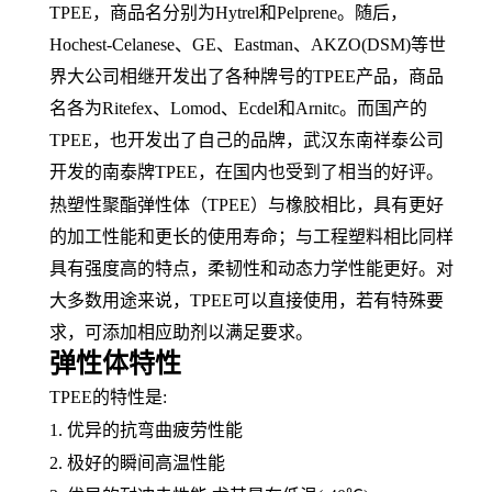
TPEE，
商品名
分别为
Hytrel和Pelprene。随后，
Hochest-Celanese、
GE
、
Eastman、AKZO(DSM)等世
界大公司相继开发出了各种牌号的TPEE产品，商品
名各为Ritefex、Lomod、Ecdel和Arnitc。而国产的
TPEE，也开发出了自己的品牌，武汉东南祥泰公司
开发的南泰牌TPEE，在国内也受到了相当的好评。
热塑性聚酯弹性体（
TPEE）与
橡胶
相比，具有更好
的加工性能和更长的使用寿命；与工程塑料相比同样
具有强度高的特点，
柔韧性
和
动态力学性能
更好。对
大多数用途来说，
TPEE可以直接使用，若有特殊要
求，可添加相应助剂以满足要求。
弹性体特性
TPEE的特性是:
1. 优异的抗
弯曲疲劳
性能
2. 极好的瞬间高温性能