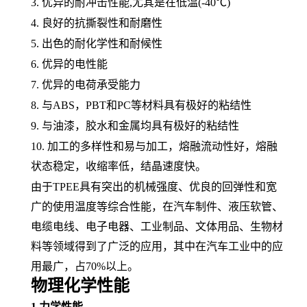
3. 优异的耐冲击性能,尤其是在低温(-40℃)
4. 良好的抗撕裂性和
耐磨性
5. 出色的
耐化学性
和耐候性
6. 优异的电性能
7. 优异的电荷承受能力
8. 与
ABS
，
PBT和
PC
等材料具有极好的
粘结性
9. 与油漆，胶水和金属均具有极好的粘结性
10. 加工的多样性和易与加工，
熔融
流动性好，熔融
状态稳定，
收缩率
低，结晶速度快。
由于
TPEE具有突出的
机械强度
、优良的回弹性和宽
广的使用温度等综合性能，在汽车制件、
液压软管
、
电缆电线
、
电子电器
、工业制品、
文体用品
、生物材
料等领域得到了广泛的应用，其中在
汽车工业
中的应
用最广，占
70%以上。
物理化学性能
1
力学性能