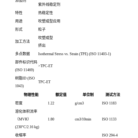
添加剂
紫外线稳定剂
特性
热稳定性
用途
吹塑成型应用
形式
粒子
吹塑成型
加工方法
挤出
多点数据
Isothermal Stress vs. Strain (TPE) (ISO 11403-1)
部件标识代码
>TPC-ET
(ISO 11469)
树脂ID (ISO
TPC-ET
1043)
物理性能
额定值
单位制
测试方法
密度
1.22
g/cm3
ISO 1183
溶化体积流率
（MVR）
1.80
cm3/10min
ISO 1133
(230°C/2.16 kg)
收缩率
ISO 294-4