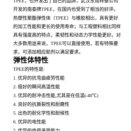
TPEE，也开发出了自己的品牌，武汉东南祥泰公司
开发的南泰牌TPEE，在国内也受到了相当的好评。
热塑性聚酯弹性体（
TPEE）与
橡胶
相比，具有更好
的加工性能和更长的使用寿命；与工程塑料相比同样
具有强度高的特点，
柔韧性
和
动态力学性能
更好。对
大多数用途来说，
TPEE可以直接使用，若有特殊要
求，可添加相应助剂以满足要求。
弹性体特性
TPEE的特性是:
1. 优异的抗
弯曲疲劳
性能
2. 极好的瞬间高温性能
3. 优异的耐冲击性能,尤其是在低温(-40℃)
4. 良好的抗撕裂性和
耐磨性
5. 出色的
耐化学性
和耐候性
6. 优异的电性能
7. 优异的电荷承受能力