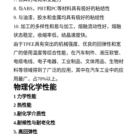
8. 与
ABS
，
PBT和
PC
等材料具有极好的
粘结性
9. 与油漆，胶水和金属均具有极好的粘结性
10. 加工的多样性和易与加工，
熔融
流动性好，熔融
状态稳定，
收缩率
低，结晶速度快。
由于
TPEE具有突出的
机械强度
、优良的回弹性和宽
广的使用温度等综合性能，在汽车制件、
液压软管
、
电缆电线
、
电子电器
、工业制品、
文体用品
、生物材
料等领域得到了广泛的应用，其中在
汽车工业
中的应
用最广，占
70%以上。
物理化学性能
1
力学性能
2
热性能
3.耐化学介质性
4.
耐候性
与
耐老化性
5. 高回弹性