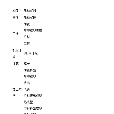
添加剂
热稳定剂
特性
热稳定性
薄膜
吹塑成型应用
用途
片材
型材
机构评
UL 未评级
级
形式
粒子
薄膜挤出
吹塑成型
挤出
加工方
浇铸
法
片材挤出成型
热成型
型材挤出成型