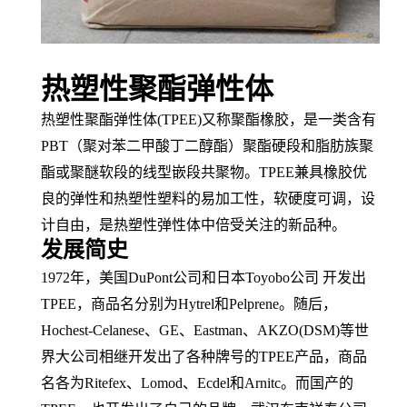
热塑性聚酯弹性体
热塑性聚酯弹性体
(TPEE)又称
聚酯橡胶
，是一类含有
PBT（
聚对苯二甲酸丁二醇酯
）聚酯
硬段
和
脂肪族
聚
酯或聚醚软段的
线型
嵌段共聚物
。
TPEE兼具橡胶优
良的弹性和
热塑性塑料
的易
加工性
，软硬度可调，
设
计自由
，是
热塑性弹性体
中倍受关注的新品种。
发展简史
1972年，美国DuPont公司和日本Toyobo公司 开发出
TPEE，
商品名
分别为
Hytrel和Pelprene。随后，
Hochest-Celanese、
GE
、
Eastman、AKZO(DSM)等世
界大公司相继开发出了各种牌号的TPEE产品，商品
名各为Ritefex、Lomod、Ecdel和Arnitc。而国产的