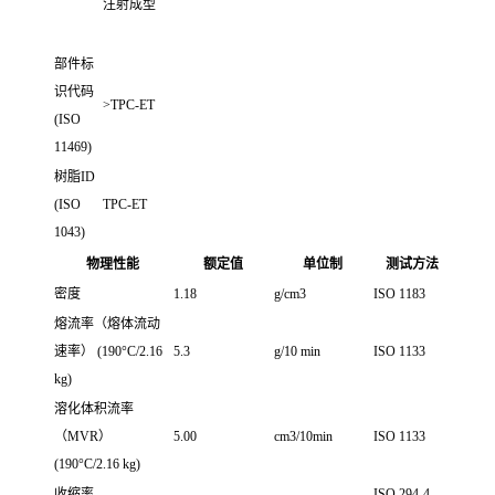
注射成型
部件标
识代码
>TPC-ET
(ISO
11469)
树脂ID
(ISO
TPC-ET
1043)
物理性能
额定值
单位制
测试方法
密度
1.18
g/cm3
ISO 1183
熔流率（熔体流动
速率）
(190°C/2.16
5.3
g/10 min
ISO 1133
kg)
溶化体积流率
（MVR）
5.00
cm3/10min
ISO 1133
(190°C/2.16 kg)
收缩率
ISO 294-4