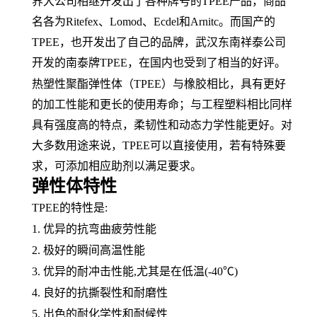
界大公司相继开发出了各种牌号的TPEE产品，商品
名各为Ritefex、Lomod、Ecdel和Arnitc。而国产的
TPEE，也开发出了自己的品牌，武汉东南祥泰公司
开发的南泰牌TPEE，在国内也受到了相当的好评。
热塑性聚酯弹性体（
TPEE）与
橡胶
相比，具有更好
的加工性能和更长的使用寿命；与工程塑料相比同样
具有强度高的特点，
柔韧性
和
动态力学性能
更好。对
大多数用途来说，
TPEE可以直接使用，若有特殊要
求，可添加相应助剂以满足要求。
弹性体特性
TPEE的特性是:
1. 优异的抗
弯曲疲劳
性能
2. 极好的瞬间高温性能
3. 优异的耐冲击性能,尤其是在低温(-40℃)
4. 良好的抗撕裂性和
耐磨性
5. 出色的
耐化学性
和耐候性