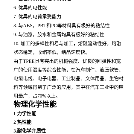
6. 优异的电性能
7. 优异的电荷承受能力
8. 与
ABS
，
PBT和
PC
等材料具有极好的
粘结性
9. 与油漆，胶水和金属均具有极好的粘结性
10. 加工的多样性和易与加工，
熔融
流动性好，熔融
状态稳定，
收缩率
低，结晶速度快。
由于
TPEE具有突出的
机械强度
、优良的回弹性和宽
广的使用温度等综合性能，在汽车制件、
液压软管
、
电缆电线
、
电子电器
、工业制品、
文体用品
、生物材
料等领域得到了广泛的应用，其中在
汽车工业
中的应
用最广，占
70%以上。
物理化学性能
1
力学性能
2
热性能
3.耐化学介质性