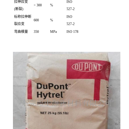
拉伸应变
ISO
> 300
%
(断裂)
527-2
标称拉伸断
ISO
600
%
裂应变
527-2
弯曲模量
350
MPa
ISO 178