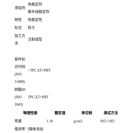
热稳定剂
添加剂
紫外线稳定剂
特性
热稳定性
形式
粒子
加工方
注射成型
法
部件标
识代码
>TPC-ET+PBT
(ISO
11469)
树脂ID
(ISO
TPC-ET+PBT
1043)
物理性能
额定值
单位制
测试方法
密度
1.16
g/cm3
ISO 1183
熔流率（熔体流动