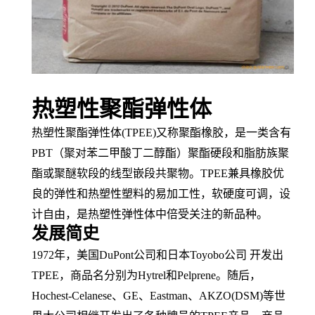
热塑性聚酯弹性体
热塑性聚酯弹性体
(TPEE)又称
聚酯橡胶
，是一类含有
PBT（
聚对苯二甲酸丁二醇酯
）聚酯
硬段
和
脂肪族
聚
酯或聚醚软段的
线型
嵌段共聚物
。
TPEE兼具橡胶优
良的弹性和
热塑性塑料
的易
加工性
，软硬度可调，
设
计自由
，是
热塑性弹性体
中倍受关注的新品种。
发展简史
1972年，美国DuPont公司和日本Toyobo公司 开发出
TPEE，
商品名
分别为
Hytrel和Pelprene。随后，
Hochest-Celanese、
GE
、
Eastman、AKZO(DSM)等世