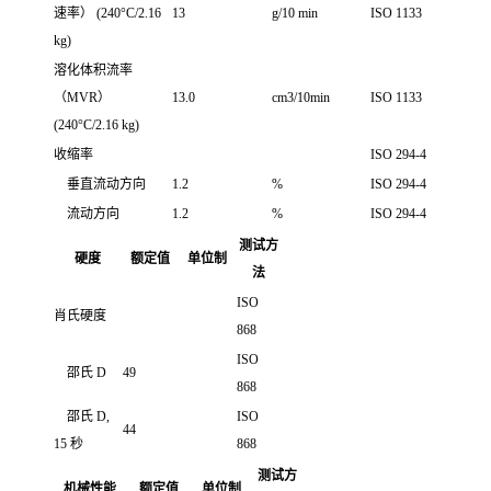
速率）
(240°C/2.16
13
g/10 min
ISO 1133
kg)
溶化体积流率
（MVR）
13.0
cm3/10min
ISO 1133
(240°C/2.16 kg)
收缩率
ISO 294-4
垂直流动方向
1.2
%
ISO 294-4
流动方向
1.2
%
ISO 294-4
测试方
硬度
额定值
单位制
法
ISO
肖氏硬度
868
ISO
邵氏 D
49
868
邵氏 D,
ISO
44
15 秒
868
测试方
机械性能
额定值
单位制