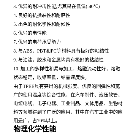
3. 优异的耐冲击性能,尤其是在低温(-40℃)
4. 良好的抗撕裂性和
耐磨性
5. 出色的
耐化学性
和耐候性
6. 优异的电性能
7. 优异的电荷承受能力
8. 与
ABS
，
PBT和
PC
等材料具有极好的
粘结性
9. 与油漆，胶水和金属均具有极好的粘结性
10. 加工的多样性和易与加工，
熔融
流动性好，熔融
状态稳定，
收缩率
低，结晶速度快。
由于
TPEE具有突出的
机械强度
、优良的回弹性和宽
广的使用温度等综合性能，在汽车制件、
液压软管
、
电缆电线
、
电子电器
、工业制品、
文体用品
、生物材
料等领域得到了广泛的应用，其中在
汽车工业
中的应
用最广，占
70%以上。
物理化学性能