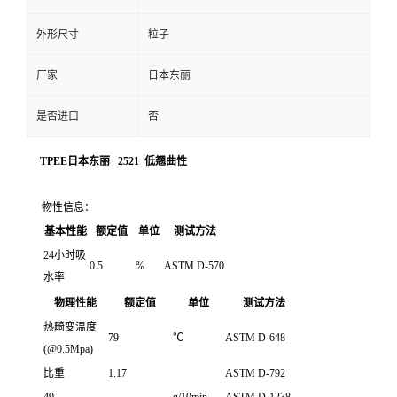
外形尺寸
粒子
厂家
日本东丽
是否进口
否
TPEE日本东丽 2521 低翘曲性
物性信息：
基本性能
额定值
单位
测试方法
24小时吸
0.5
%
ASTM D-570
水率
物理性能
额定值
单位
测试方法
热畸变温度
79
℃
ASTM D-648
(@0.5Mpa)
比重
1.17
ASTM D-792
49
g/10min
ASTM D-1238