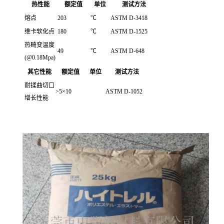
热性能
额定值
单位
测试方法
熔点
203
℃
ASTM D-3418
维卡软化点
180
℃
ASTM D-1525
热畸变温度
49
℃
ASTM D-648
(@0.18Mpa)
其它性能
额定值
单位
测试方法
耐揉曲切口
>5×10
ASTM D-1052
增长性能