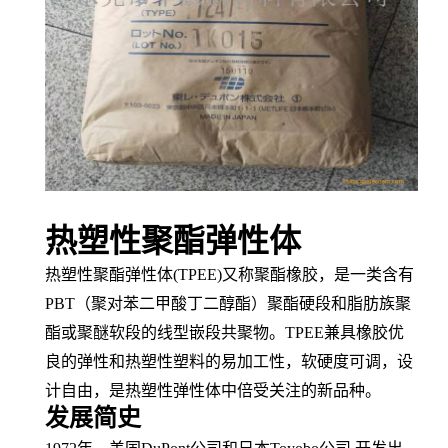
热塑性聚酯弹性体
热塑性聚酯弹性体
(TPEE)又称
聚酯橡胶
，是一类含有
PBT（
聚对苯二甲酸丁二醇酯
）聚酯
硬段
和
脂肪族
聚
酯或聚醚软段的
线型
嵌段共聚物
。
TPEE兼具橡胶优
良的弹性和
热塑性塑料
的易
加工性
，软硬度可调，
设
计自由
，是
热塑性弹性体
中倍受关注的新品种。
发展简史