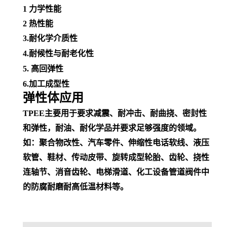
1
力学性能
2
热性能
3.耐化学介质性
4.
耐候性
与
耐老化性
5. 高回弹性
6.加工成型性
弹性体应用
TPEE主要用于要求减震、耐冲击、耐曲挠、密封性
和弹性，耐油、耐化学品并
要求足够强度的领域。
如：聚合物改性、汽车零件、
伸缩性
电话
软线
、
液压
软管
、鞋材、传动皮带、旋转成型轮胎、齿轮、挠性
连轴节、消音齿轮、电梯滑道、
化工设备
管道阀件中
的防腐耐磨耐高低温材料等。