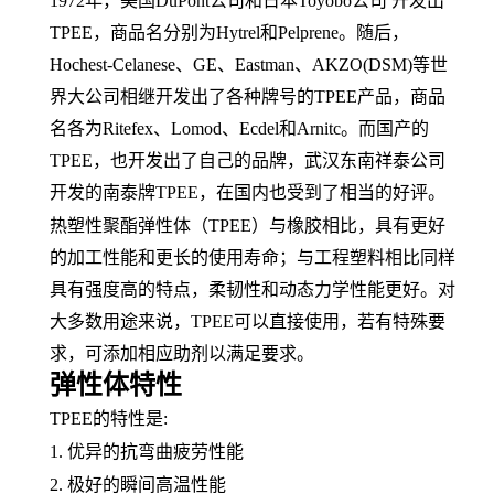
1972年，美国DuPont公司和日本Toyobo公司 开发出
TPEE，
商品名
分别为
Hytrel和Pelprene。随后，
Hochest-Celanese、
GE
、
Eastman、AKZO(DSM)等世
界大公司相继开发出了各种牌号的TPEE产品，商品
名各为Ritefex、Lomod、Ecdel和Arnitc。而国产的
TPEE，也开发出了自己的品牌，武汉东南祥泰公司
开发的南泰牌TPEE，在国内也受到了相当的好评。
热塑性聚酯弹性体（
TPEE）与
橡胶
相比，具有更好
的加工性能和更长的使用寿命；与工程塑料相比同样
具有强度高的特点，
柔韧性
和
动态力学性能
更好。对
大多数用途来说，
TPEE可以直接使用，若有特殊要
求，可添加相应助剂以满足要求。
弹性体特性
TPEE的特性是:
1. 优异的抗
弯曲疲劳
性能
2. 极好的瞬间高温性能