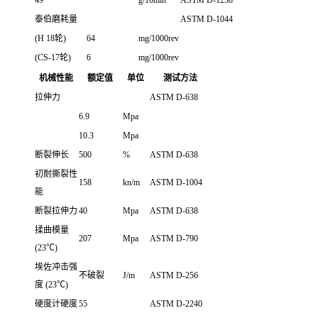
泰伯磨耗量
ASTM D-1044
(H 18轮)
64
mg/1000rev
(CS-17轮)
6
mg/1000rev
机械性能
额定值
单位
测试方法
拉伸力
ASTM D-638
6.9
Mpa
10.3
Mpa
断裂伸长
500
%
ASTM D-638
初耐撕裂性
158
kn/m
ASTM D-1004
能
断裂拉伸力
40
Mpa
ASTM D-638
揉曲模量
207
Mpa
ASTM D-790
(23℃)
埃佐冲击强
不破裂
J/m
ASTM D-256
度 (23℃)
硬度计硬度
55
ASTM D-2240