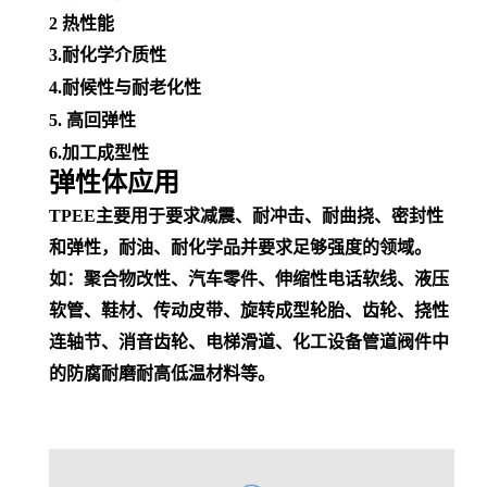
2
热性能
3.耐化学介质性
4.
耐候性
与
耐老化性
5. 高回弹性
6.加工成型性
弹性体应用
TPEE主要用于要求减震、耐冲击、耐曲挠、密封性
和弹性，耐油、耐化学品并
要求足够强度的领域。
如：聚合物改性、汽车零件、
伸缩性
电话
软线
、
液压
软管
、鞋材、传动皮带、旋转成型轮胎、齿轮、挠性
连轴节、消音齿轮、电梯滑道、
化工设备
管道阀件中
的防腐耐磨耐高低温材料等。