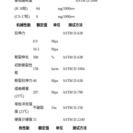
泰伯磨耗量
ASTM D-1044
(H 18轮)
64
mg/1000rev
(CS-17轮)
6
mg/1000rev
机械性能
额定值
单位
测试方法
拉伸力
ASTM D-638
6.9
Mpa
10.3
Mpa
断裂伸长
500
%
ASTM D-638
初耐撕裂性
158
kn/m
ASTM D-1004
能
断裂拉伸力
40
Mpa
ASTM D-638
揉曲模量
207
Mpa
ASTM D-790
(23℃)
埃佐冲击强
不破裂
J/m
ASTM D-256
度 (23℃)
硬度计硬度
55
ASTM D-2240
热性能
额定值
单位
测试方法