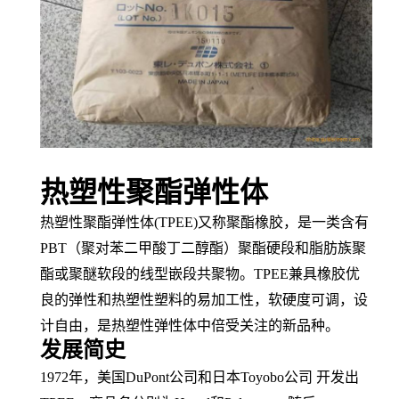
热塑性聚酯弹性体
热塑性聚酯弹性体
(TPEE)又称
聚酯橡胶
，是一类含有
PBT（
聚对苯二甲酸丁二醇酯
）聚酯
硬段
和
脂肪族
聚
酯或聚醚软段的
线型
嵌段共聚物
。
TPEE兼具橡胶优
良的弹性和
热塑性塑料
的易
加工性
，软硬度可调，
设
计自由
，是
热塑性弹性体
中倍受关注的新品种。
发展简史
1972年，美国DuPont公司和日本Toyobo公司 开发出