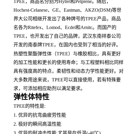
TPEE，
商品名
分别为
Hytrel和Pelprene。随后，
Hochest-Celanese、
GE
、
Eastman、AKZO(DSM)等世
界大公司相继开发出了各种牌号的TPEE产品，商品
名各为Ritefex、Lomod、Ecdel和Arnitc。而国产的
TPEE，也开发出了自己的品牌，武汉东南祥泰公司
开发的南泰牌TPEE，在国内也受到了相当的好评。
热塑性聚酯弹性体（
TPEE）与
橡胶
相比，具有更好
的加工性能和更长的使用寿命；与工程塑料相比同样
具有强度高的特点，
柔韧性
和
动态力学性能
更好。对
大多数用途来说，
TPEE可以直接使用，若有特殊要
求，可添加相应助剂以满足要求。
弹性体特性
TPEE的特性是:
1. 优异的抗
弯曲疲劳
性能
2. 极好的瞬间高温性能
3. 优异的耐冲击性能,尤其是在低温(-40℃)