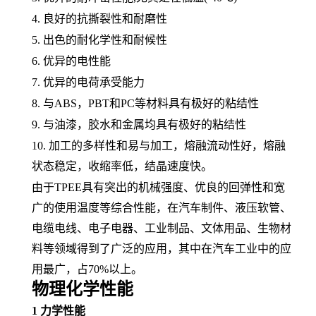
4. 良好的抗撕裂性和
耐磨性
5. 出色的
耐化学性
和耐候性
6. 优异的电性能
7. 优异的电荷承受能力
8. 与
ABS
，
PBT和
PC
等材料具有极好的
粘结性
9. 与油漆，胶水和金属均具有极好的粘结性
10. 加工的多样性和易与加工，
熔融
流动性好，熔融
状态稳定，
收缩率
低，结晶速度快。
由于
TPEE具有突出的
机械强度
、优良的回弹性和宽
广的使用温度等综合性能，在汽车制件、
液压软管
、
电缆电线
、
电子电器
、工业制品、
文体用品
、生物材
料等领域得到了广泛的应用，其中在
汽车工业
中的应
用最广，占
70%以上。
物理化学性能
1
力学性能