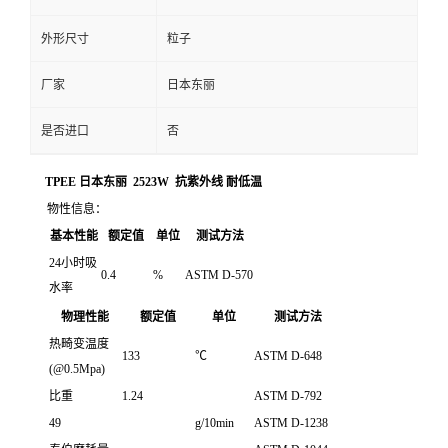
外形尺寸
粒子
厂家
日本东丽
是否进口
否
TPEE 日本东丽 2523W 抗紫外线 耐低温
物性信息：
基本性能
额定值
单位
测试方法
24小时吸
0.4
%
ASTM D-570
水率
物理性能
额定值
单位
测试方法
热畸变温度
133
℃
ASTM D-648
(@0.5Mpa)
比重
1.24
ASTM D-792
49
g/10min
ASTM D-1238