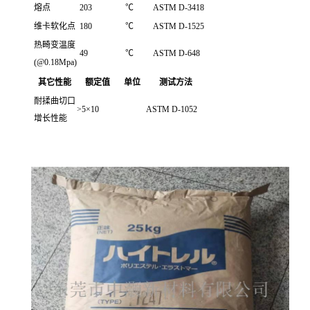
熔点
203
℃
ASTM D-3418
维卡软化点
180
℃
ASTM D-1525
热畸变温度
49
℃
ASTM D-648
(@0.18Mpa)
其它性能
额定值
单位
测试方法
耐揉曲切口
>5×10
ASTM D-1052
增长性能