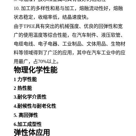
10. 加工的多样性和易与加工，
熔融
流动性好，熔融
状态稳定，
收缩率
低，结晶速度快。
由于
TPEE具有突出的
机械强度
、优良的回弹性和宽
广的使用温度等综合性能，在汽车制件、
液压软管
、
电缆电线
、
电子电器
、工业制品、
文体用品
、生物材
料等领域得到了广泛的应用，其中在
汽车工业
中的应
用最广，占
70%以上。
物理化学性能
1
力学性能
2
热性能
3.耐化学介质性
4.
耐候性
与
耐老化性
5. 高回弹性
6.加工成型性
弹性体应用