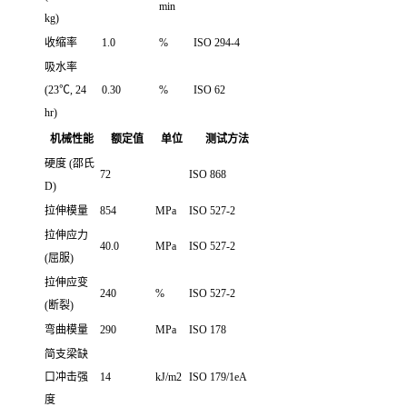
min
kg)
收缩率
1.0
%
ISO 294-4
吸水率
(23℃, 24
0.30
%
ISO 62
hr)
机械性能
额定值
单位
测试方法
硬度 (邵氏
72
ISO 868
D)
拉伸模量
854
MPa
ISO 527-2
拉伸应力
40.0
MPa
ISO 527-2
(屈服)
拉伸应变
240
%
ISO 527-2
(断裂)
弯曲模量
290
MPa
ISO 178
简支梁缺
口冲击强
14
kJ/m2
ISO 179/1eA
度