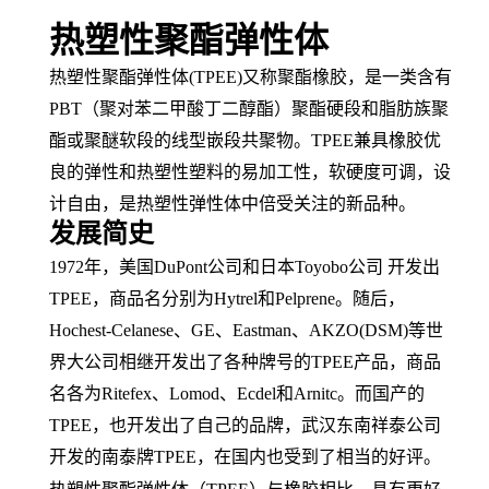
热塑性聚酯弹性体
热塑性聚酯弹性体
(TPEE)又称
聚酯橡胶
，是一类含有
PBT（
聚对苯二甲酸丁二醇酯
）聚酯
硬段
和
脂肪族
聚
酯或聚醚软段的
线型
嵌段共聚物
。
TPEE兼具橡胶优
良的弹性和
热塑性塑料
的易
加工性
，软硬度可调，
设
计自由
，是
热塑性弹性体
中倍受关注的新品种。
发展简史
1972年，美国DuPont公司和日本Toyobo公司 开发出
TPEE，
商品名
分别为
Hytrel和Pelprene。随后，
Hochest-Celanese、
GE
、
Eastman、AKZO(DSM)等世
界大公司相继开发出了各种牌号的TPEE产品，商品
名各为Ritefex、Lomod、Ecdel和Arnitc。而国产的
TPEE，也开发出了自己的品牌，武汉东南祥泰公司
开发的南泰牌TPEE，在国内也受到了相当的好评。