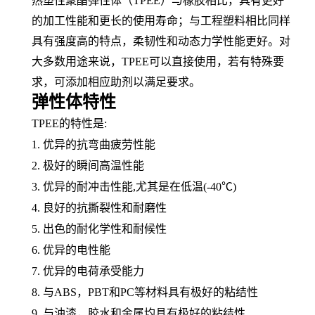
热塑性聚酯弹性体（
TPEE）与
橡胶
相比，具有更好
的加工性能和更长的使用寿命；与工程塑料相比同样
具有强度高的特点，
柔韧性
和
动态力学性能
更好。对
大多数用途来说，
TPEE可以直接使用，若有特殊要
求，可添加相应助剂以满足要求。
弹性体特性
TPEE的特性是:
1. 优异的抗
弯曲疲劳
性能
2. 极好的瞬间高温性能
3. 优异的耐冲击性能,尤其是在低温(-40℃)
4. 良好的抗撕裂性和
耐磨性
5. 出色的
耐化学性
和耐候性
6. 优异的电性能
7. 优异的电荷承受能力
8. 与
ABS
，
PBT和
PC
等材料具有极好的
粘结性
9. 与油漆，胶水和金属均具有极好的粘结性