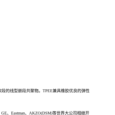
软段的
线型
嵌段共聚物
。
TPEE兼具橡胶优良的弹性
、
GE
、
Eastman、AKZO(DSM)等世界大公司相继开