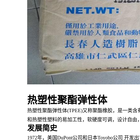
热塑性聚酯弹性体
热塑性聚酯弹性体
(TPEE)又称
聚酯橡胶
，是一类含
和
热塑性塑料
的易
加工性
，软硬度可调，
设计自由
发展简史
1972年，美国DuPont公司和日本Toyobo公司 开发出