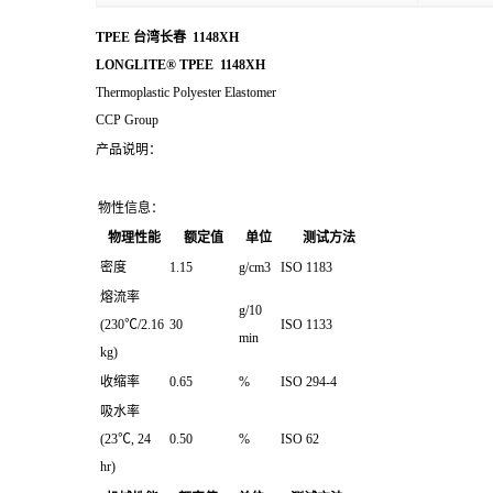
TPEE 台湾长春 1148XH
LONGLITE® TPEE 1148XH
Thermoplastic Polyester Elastomer
CCP Group
产品说明：
物性信息：
物理性能
额定值
单位
测试方法
密度
1.15
g/cm3
ISO 1183
熔流率
g/10
(230℃/2.16
30
ISO 1133
min
kg)
收缩率
0.65
%
ISO 294-4
吸水率
(23℃, 24
0.50
%
ISO 62
hr)