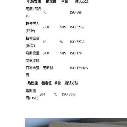
机械性能
额定值
单位
测试方法
硬度 (邵氏
40
ISO 868
D)
拉伸应力
27.0
MPa
ISO 527-2
(屈服)
拉伸应变
10
%
ISO 527-2
(断裂)
弯曲模量
54.0
MPa
ISO 178
简支梁缺
口冲击强
无断裂
ISO 179/1eA
度
热性能
额定值
单位
测试方法
溶融温
204
℃
ISO 3146
度(DSC)