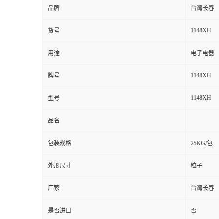
品牌
台湾长春
1148XH
货号
用途
电子电器
1148XH
牌号
1148XH
型号
品名
包装规格
25KG/包
外形尺寸
粒子
厂家
台湾长春
是否进口
否