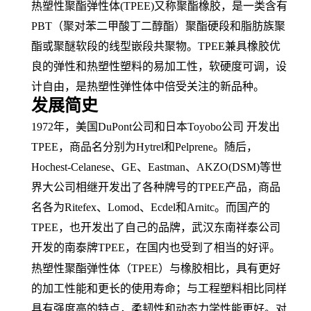
热塑性聚酯弹性体
(TPEE)又称
聚酯橡胶
，是一类含有
PBT（
聚对苯二甲酸丁二醇酯
）聚酯
硬段
和
脂肪族
聚
酯或聚醚软段的
线型
嵌段共聚物
。
TPEE兼具橡胶优
良的弹性和
热塑性塑料
的易
加工性
，软硬度可调，
设
计自由
，是
热塑性弹性体
中倍受关注的新品种。
发展简史
1972年，美国DuPont公司和日本Toyobo公司 开发出
TPEE，
商品名
分别为
Hytrel和Pelprene。随后，
Hochest-Celanese、
GE
、
Eastman、AKZO(DSM)等世
界大公司相继开发出了各种牌号的TPEE产品，商品
名各为Ritefex、Lomod、Ecdel和Arnitc。而国产的
TPEE，也开发出了自己的品牌，武汉东南祥泰公司
开发的南泰牌TPEE，在国内也受到了相当的好评。
热塑性聚酯弹性体（
TPEE）与
橡胶
相比，具有更好
的加工性能和更长的使用寿命；与工程塑料相比同样
具有强度高的特点，
柔韧性
和
动态力学性能
更好。对