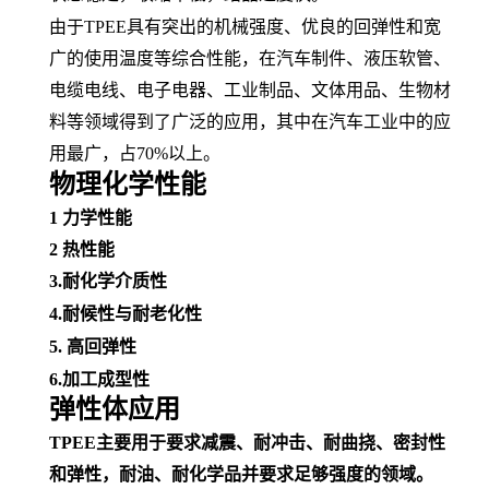
由于
TPEE具有突出的
机械强度
、优良的回弹性和宽
广的使用温度等综合性能，在汽车制件、
液压软管
、
电缆电线
、
电子电器
、工业制品、
文体用品
、生物材
料等领域得到了广泛的应用，其中在
汽车工业
中的应
用最广，占
70%以上。
物理化学性能
1
力学性能
2
热性能
3.耐化学介质性
4.
耐候性
与
耐老化性
5. 高回弹性
6.加工成型性
弹性体应用
TPEE主要用于要求减震、耐冲击、耐曲挠、密封性
和弹性，耐油、耐化学品并
要求足够强度的领域。