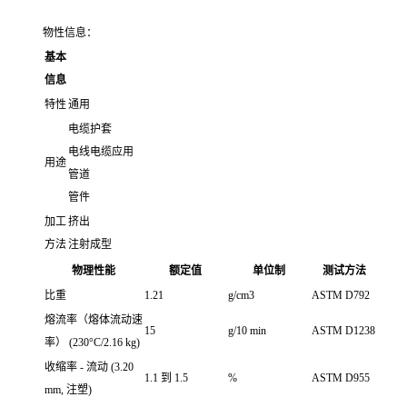
物性信息：
基本
信息
特性
通用
电缆护套
电线电缆应用
用途
管道
管件
加工
挤出
方法
注射成型
物理性能
额定值
单位制
测试方法
比重
1.21
g/cm3
ASTM D792
熔流率（熔体流动速
15
g/10 min
ASTM D1238
率）
(230°C/2.16 kg)
收缩率 - 流动
(3.20
1.1 到 1.5
%
ASTM D955
mm, 注塑)