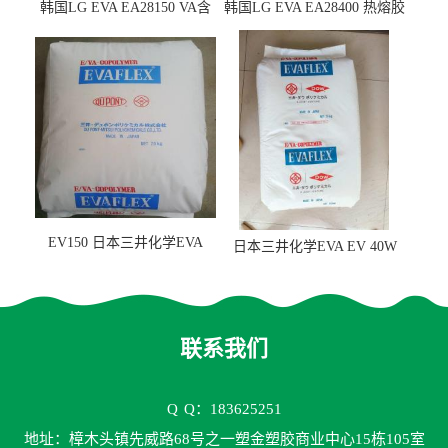
韩国LG EVA EA28150 VA含
韩国LG EVA EA28400 热熔胶
量25 高流动性 热熔胶应用
级 VA含量28 熔指400
EV150 日本三井化学EVA
日本三井化学EVA EV 40W
EV150 粘合剂应用
高VA含量 胶水应用
联系我们
Q
Q：183625251
地址：樟木头镇先威路68号之一塑金塑胶商业中心15栋105室