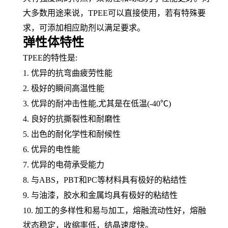
大多数用途来说，
TPEE可以直接使用，若有特殊要
求，可添加相应助剂以满足要求。
弹性体特性
TPEE的特性是:
1. 优异的抗
弯曲疲劳
性能
2. 极好的瞬间高温性能
3. 优异的耐冲击性能,尤其是在低温(-40℃)
4. 良好的抗撕裂性和
耐磨性
5. 出色的
耐化学性
和耐候性
6. 优异的电性能
7. 优异的电荷承受能力
8. 与
ABS
，
PBT和
PC
等材料具有极好的
粘结性
9. 与油漆，胶水和金属均具有极好的粘结性
10. 加工的多样性和易与加工，
熔融
流动性好，熔融
状态稳定，
收缩率
低，结晶速度快。