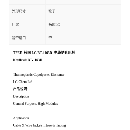
外形尺寸
粒子
厂家
韩国LG
是否进口
否
TPEE 韩国 LG BT-1163D 电缆护套用料
Keyflex® BT-1163D
Thermoplastic Copolyester Elastomer
LG Chem Ltd.
产品说明：
Description
General Purpose, High Modulus
Application
Cable & Wire Jackets, Hose & Tubing