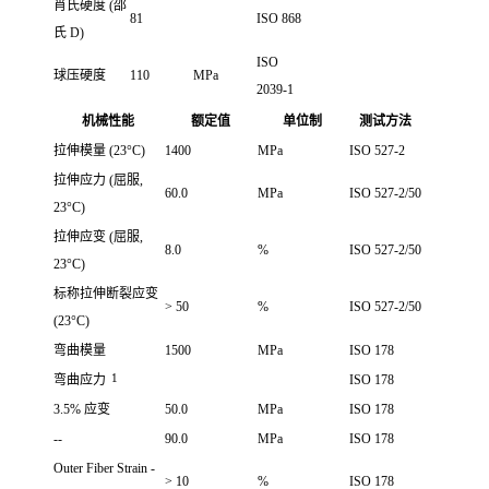
肖氏硬度
(邵
81
ISO 868
氏 D)
ISO
球压硬度
110
MPa
2039-1
机械性能
额定值
单位制
测试方法
拉伸模量
(23°C)
1400
MPa
ISO 527-2
拉伸应力
(屈服,
60.0
MPa
ISO 527-2/50
23°C)
拉伸应变
(屈服,
8.0
%
ISO 527-2/50
23°C)
标称拉伸断裂应变
> 50
%
ISO 527-2/50
(23°C)
弯曲模量
1500
MPa
ISO 178
1
弯曲应力
ISO 178
3.5% 应变
50.0
MPa
ISO 178
--
90.0
MPa
ISO 178
Outer Fiber Strain -
> 10
%
ISO 178