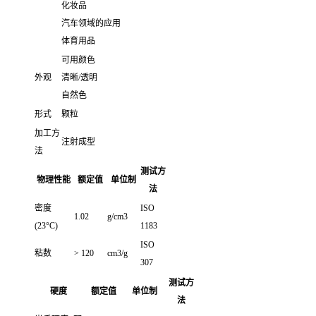
化妆品
汽车领域的应用
体育用品
可用颜色
外观
清晰/透明
自然色
形式
颗粒
加工方
注射成型
法
测试方
物理性能
额定值
单位制
法
密度
ISO
1.02
g/cm3
(23°C)
1183
ISO
粘数
> 120
cm3/g
307
测试方
硬度
额定值
单位制
法