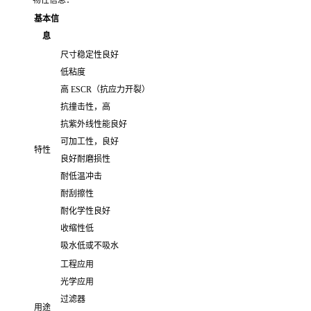
基本信
息
尺寸稳定性良好
低粘度
高 ESCR（抗应力开裂）
抗撞击性，高
抗紫外线性能良好
可加工性，良好
特性
良好耐磨损性
耐低温冲击
耐刮擦性
耐化学性良好
收缩性低
吸水低或不吸水
工程应用
光学应用
过滤器
用途