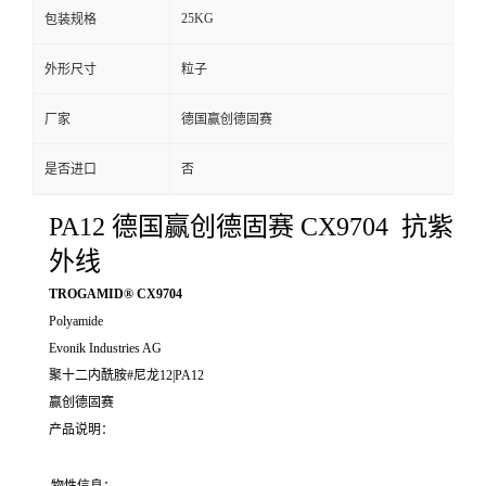
25KG
包装规格
外形尺寸
粒子
厂家
德国赢创德固赛
是否进口
否
PA12 德国赢创德固赛 CX9704 抗紫
外线
TROGAMID® CX9704
Polyamide
Evonik Industries AG
聚十二内酰胺#尼龙12|PA12
赢创德固赛
产品说明：
物性信息：