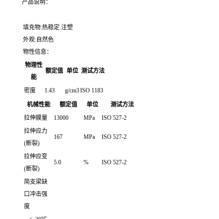
产品说明：
填充物:热稳定 注塑
外观:自然色
物性信息：
物理性
额定值
单位
测试方法
能
密度
1.43
g/cm3
ISO 1183
机械性能
额定值
单位
测试方法
拉伸膜量
13000
MPa
ISO 527-2
拉伸应力
167
MPa
ISO 527-2
(断裂)
拉伸应变
5.0
%
ISO 527-2
(断裂)
简支梁缺
口冲击强
度