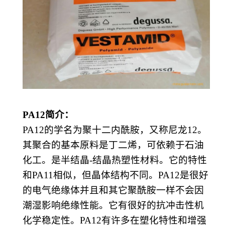
PA12
简介：
PA12的学名为聚十二内酰胺，又称
尼龙
12
。
其聚合的基本原料是
丁二烯
，可依赖于
石油
化工
。是半结晶
-结晶
热塑性
材料。它的特性
和
PA11相似，但晶体结构不同。PA12是很好
的电气绝缘体并且和其它聚酰胺一样不会因
潮湿影响绝缘性能。它有很好的抗冲击性机
化学稳定性。PA12有许多在塑化特性和增强