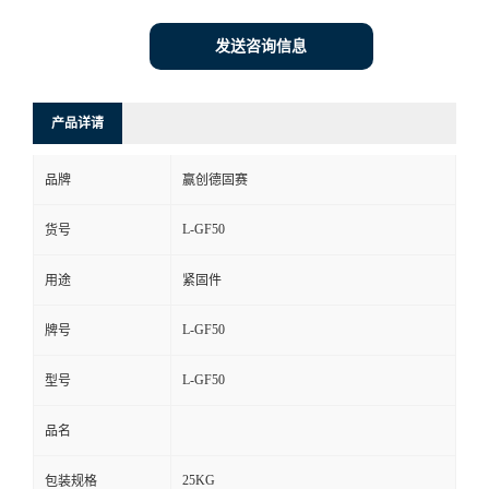
发送咨询信息
产品详请
品牌
赢创德固赛
L-GF50
货号
用途
紧固件
L-GF50
牌号
L-GF50
型号
品名
25KG
包装规格