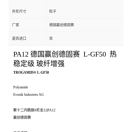
外形尺寸
粒子
厂家
德国赢创德固赛
是否进口
否
PA12 德国赢创德固赛 L-GF50 热
稳定级 玻纤增强
TROGAMID® L-GF50
Polyamide
Evonik Industries AG
聚十二内酰胺#尼龙12|PA12
赢创德固赛