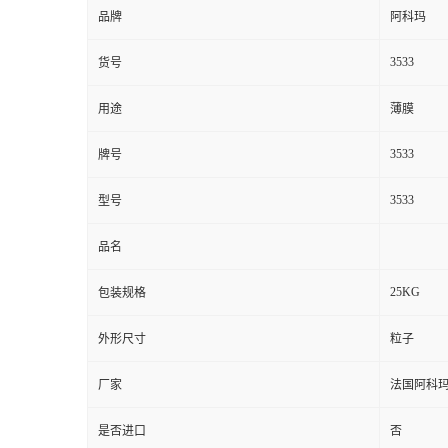
品牌
阿科玛
3533
货号
用途
薄膜
3533
牌号
3533
型号
品名
25KG
包装规格
外形尺寸
粒子
厂家
法国阿科
是否进口
否