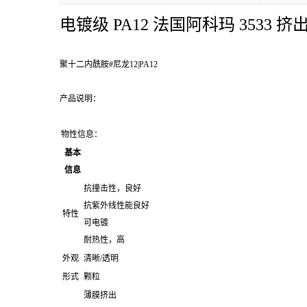
电镀级 PA12 法国阿科玛 3533 挤
聚十二内酰胺#尼龙12|PA12
产品说明：
物性信息：
基本
信息
抗撞击性，良好
抗紫外线性能良好
特性
可电镀
耐热性，高
外观
清晰/透明
形式
颗粒
薄膜挤出