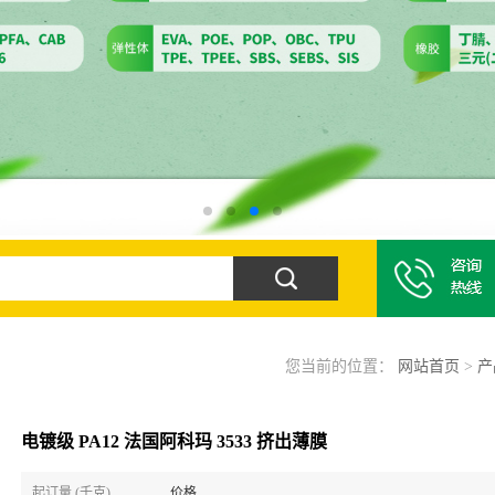
您当前的位置：
网站首页
>
产
电镀级 PA12 法国阿科玛 3533 挤出薄膜
起订量 (千克)
价格