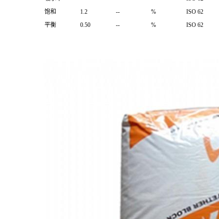
饱和
1.2
--
%
ISO 62
平衡
0.50
--
%
ISO 62