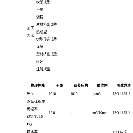
吹塑成型
挤出
浇铸
片材挤出成型
加工
热成型
方法
树脂传递成型
涂层
型材挤出成型
压延
注射成型
物理性能
干燥
调节后的
单位制
测试方法
1
密度
1010
1010
kg/m3
ISO 1183
熔体体积流
动速率
2
12.0
--
cm3/10min
ISO 1133
(235°C/1.0
kg)
3
吸水率
ISO 62