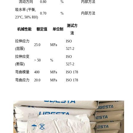
流动方向
0.80
%
内部方法
吸水率
(平衡,
0.70
%
内部方法
23°C, 50% RH)
测试方
机械性能
额定值
单位制
法
拉伸应力
ISO
25.0
MPa
(屈服)
527-2
拉伸应变
ISO
> 50
%
(断裂)
527-2
弯曲模量
400
MPa
ISO 178
弯曲应力
20.0
MPa
ISO 178