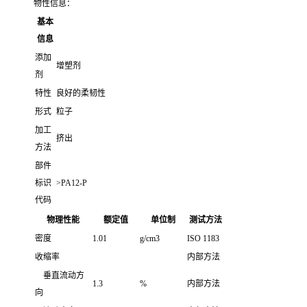
物性信息：
基本
信息
添加
增塑剂
剂
特性
良好的柔韧性
形式
粒子
加工
挤出
方法
部件
标识
>PA12-P
代码
物理性能
额定值
单位制
测试方法
密度
1.01
g/cm3
ISO 1183
收缩率
内部方法
垂直流动方
1.3
%
内部方法
向