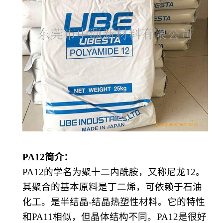
PA12
简介：
PA12的学名为聚十二内酰胺，又称
尼龙
12
。
其聚合的基本原料是
丁二烯
，可依赖于
石油
化工
。是半结晶
-结晶
热塑性
材料。它的特性
和
PA11相似，但晶体结构不同。PA12是很好