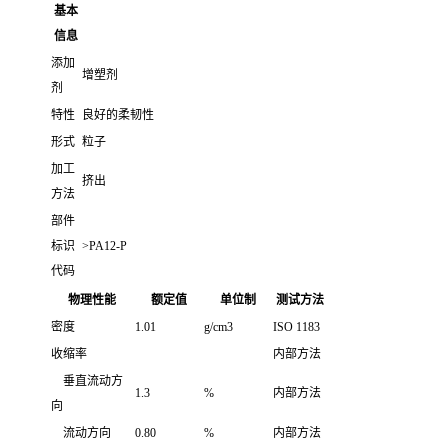
基本
信息
添加
增塑剂
剂
特性
良好的柔韧性
形式
粒子
加工
挤出
方法
部件
标识
>PA12-P
代码
物理性能
额定值
单位制
测试方法
密度
1.01
g/cm3
ISO 1183
收缩率
内部方法
垂直流动方
1.3
%
内部方法
向
流动方向
0.80
%
内部方法