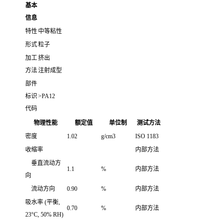
基本
信息
特性
中等粘性
形式
粒子
加工
挤出
方法
注射成型
部件
标识
>PA12
代码
物理性能
额定值
单位制
测试方法
密度
1.02
g/cm3
ISO 1183
收缩率
内部方法
垂直流动方
1.1
%
内部方法
向
流动方向
0.90
%
内部方法
吸水率
(平衡,
0.70
%
内部方法
23°C, 50% RH)