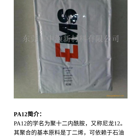
PA12
简介：
PA12的学名为聚十二内酰胺，又称
尼龙
12
。
其聚合的基本原料是
丁二烯
，可依赖于
石油