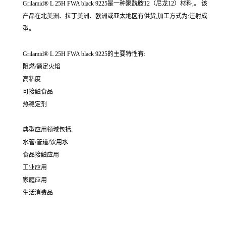
Grilamid® L 25H FWA black 9225是一种聚酰胺12（尼龙12）材料,。 该
产品在北美洲、拉丁美洲、欧洲或亚太地区有供货,加工方式为:注射成
型。
Grilamid® L 25H FWA black 9225的主要特性有:
阻燃/额定火焰
高粘度
可接触食品
热稳定剂
典型应用领域包括:
水管/管道/饮用水
食品接触应用
工业应用
家庭应用
生活消费品