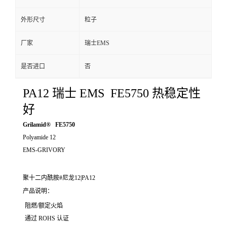
外形尺寸
粒子
厂家
瑞士EMS
是否进口
否
PA12 瑞士 EMS FE5750 热稳定性
好
Grilamid® FE5750
Polyamide 12
EMS-GRIVORY
聚十二内酰胺#尼龙12|PA12
产品说明：
阻燃/额定火焰
通过 ROHS 认证