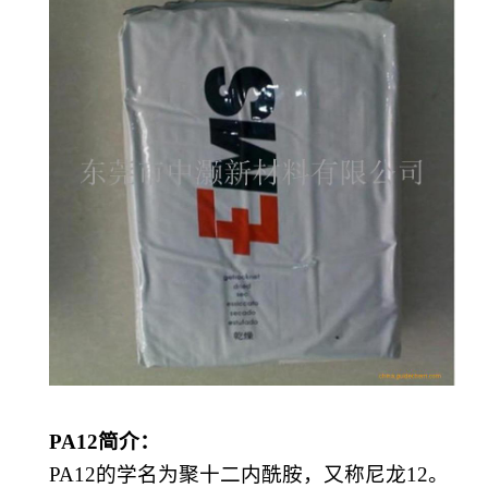
PA12
简介：
PA12的学名为聚十二内酰胺，又称
尼龙
12
。