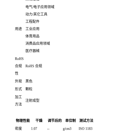
电气/电子应用领域
动力/其它工具
工程配件
用途
工业应用
体育用品
消费品应用领域
医疗器械
RoHS
合规
RoHS 合规
性
外观
黑色
形式
颗粒
加工
注射成型
方法
物理性能
干燥
调节后的
单位制
测试方法
密度
1.07
--
g/cm3
ISO 1183