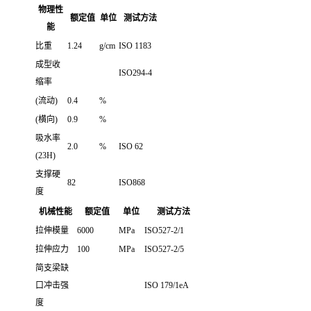
物理性
额定值
单位
测试方法
能
比重
1.24
g/cm
ISO 1183
成型收
ISO294-4
缩率
(流动)
0.4
%
(横向)
0.9
%
吸水率
2.0
%
ISO 62
(23H)
支撑硬
82
ISO868
度
机械性能
额定值
单位
测试方法
拉伸模量
6000
MPa
ISO527-2/1
拉伸应力
100
MPa
ISO527-2/5
简支梁缺
口冲击强
ISO 179/1eA
度