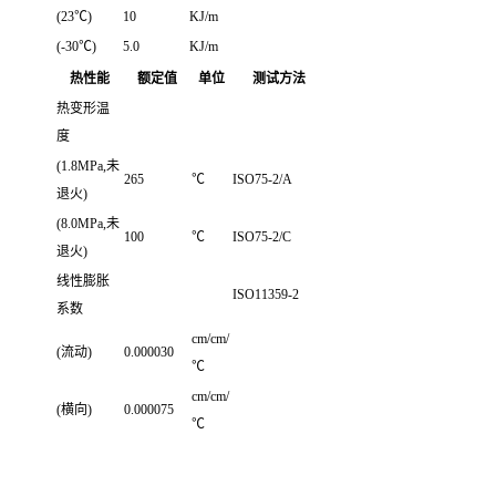
(23℃)
10
KJ/m
(-30℃)
5.0
KJ/m
热性能
额定值
单位
测试方法
热变形温
度
(1.8MPa,未
265
℃
ISO75-2/A
退火)
(8.0MPa,未
100
℃
ISO75-2/C
退火)
线性膨胀
ISO11359-2
系数
cm/cm/
(流动)
0.000030
℃
cm/cm/
(横向)
0.000075
℃