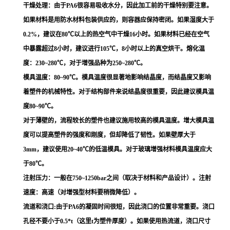
干燥处理：由于PA6很容易吸收水分，因此加工前的干燥特别要注意。
如果材料是用防水材料包装供应的，则容器应保持密闭。如果湿度大于
0.2%，建议在80℃以上的热空气中干燥16小时。如果材料已经在空气
中暴露超过8小时，建议进行105℃，8小时以上的真空烘干。熔化温
度：230~280℃，对于增强品种为250~280℃。
模具温度：80~90℃。模具温度很显著地影响结晶度，而结晶度又影响
着塑件的机械特性。对于结构部件来说结晶度很重要，因此建议模具温
度80~90℃。
对于薄壁的，流程较长的塑件也建议施用较高的模具温度。增大模具温
度可以提高塑件的强度和刚度，但却降低了韧性。如果壁厚大于
3mm，建议使用20~40℃的低温模具。对于玻璃增强材料模具温度应大
于80℃。
注射压力：一般在750~1250bar之间（取决于材料和产品设计）。注射
速度：高速（对增强型材料要稍微降低）。
流道和浇口:由于PA6的凝固时间很短，因此浇口的位置非常重要。浇口
孔径不要小于0.5*t（这里t为塑件厚度）。如果使用热流道，浇口尺寸