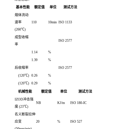
基本性能
额定值
单位
测试方法
熔体流动
速率
110
10min
ISO 1133
(260℃)
成型收缩
ISO 2577
率
1.14
%
1.39
%
后收缩率
ISO 2577
(120℃)
0.26
%
(120℃)
0.29
%
机械性能
额定值
单位
测试方法
IZOD冲击强
NB
KJ/m
ISO 180-IC
度 (23℃)
名义断裂拉伸
应变
20
%
ISO 527
(50mm/min)