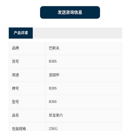
发送咨询信息
产品详请
品牌
巴斯夫
B30S
货号
用途
坚固件
B30S
牌号
B30S
型号
品名
尼龙单六
25KG
包装规格