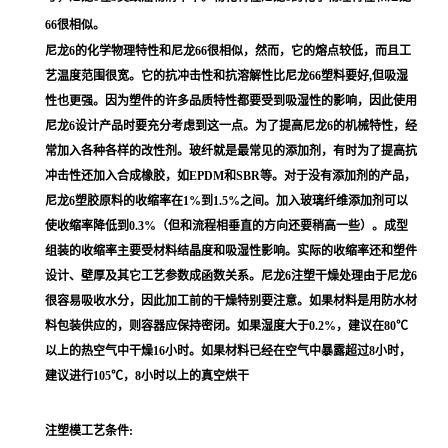
66很相似。
尼龙6的化学物理特性和尼龙66很相似，然而，它的熔点较低，而且工
艺温度范围很宽。它的抗冲击性和抗溶解性比尼龙66塑料要好,但吸湿
性也更强。因为塑件的许多品质特性都要受到吸湿性的影响，因此使用
尼龙6设计产品时要充分考虑到这一点。为了提高尼龙6的机械特性，经
常加入各种各样的改性剂。玻纤就是最常见的添加剂，有时为了提高抗
冲击性还加入合成橡胶，如EPDM和SBR等。对于没有添加剂的产品，
尼龙6塑胶原料的收缩率在1%到1.5%之间。加入玻璃纤维添加剂可以
使收缩率降低到0.3%（但和流程相垂直的方向还要稍高一些）。成型
组装的收缩率主要受材料结晶度和吸湿性影响。实际的收缩率还和塑件
设计、壁厚及其它工艺参数成函数关系。尼龙6注塑干燥处理由于尼龙6
很容易吸收水分，因此加工前的干燥特别要注意。如果材料是用防水材
料包装供应的，则容器应保持密闭。如果湿度大于0.2%，建议在80℃
以上的热空气中干燥16小时。如果材料已经在空气中暴露超过8小时，
建议进行105℃，8小时以上的真空烘干
注塑模工艺条件: