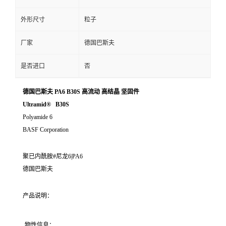
外形尺寸
粒子
厂家
德国巴斯夫
是否进口
否
德国巴斯夫 PA6 B30S 高流动 高结晶 坚固件
Ultramid® B30S
Polyamide 6
BASF Corporation
聚已内酰胺#尼龙6|PA6
德国巴斯夫
产品说明：
物性信息：