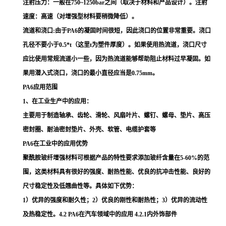
注射压力：一般在750~1250bar之间（取决于材料和产品设计）。注射
速度：高速（对增强型材料要稍微降低）。
流道和浇口:由于PA6的凝固时间很短，因此浇口的位置非常重要。浇口
孔径不要小于0.5*t（这里t为塑件厚度）。如果使用热流道，浇口尺寸
应比使用常规流道小一些，因为热流道能够帮助阻止材料过早凝固。如
果用潜入式浇口，浇口的最小直径应当是0.75mm。
PA6应用范围
1、在工业生产中的应用：
主要用于制造轴承、齿轮、滑轮、风扇叶片、螺钉、螺母、垫片、高压
密封圈、耐油密封垫片、外壳、软管、电缆护套等
PA6在工业中的应用优势
聚酰胺玻纤增强材料可根据产品的特性要求添加玻纤含量在5-60%的范
围，这类材料具有很好的强度、耐热性能、优良的抗冲击性能、良好的
尺寸稳定性及低翘曲性等。具体如下优势：
1）优异的强度和耐久性；2）优良的刚性和耐热性；3）优异的流动性
及热稳定性。4.2 PA6在汽车领域中的应用 4.2.1内外饰部件