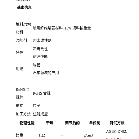
基本信息
填料/增强
玻璃纤维增强材料, 15% 填料按重量
材料
添加剂
冲击改性剂
冲击改性
特性
耐油性能
导管
用途
汽车领域的应用
RoHS 合
RoHS 合规
规性
形式
粒子
加工方法
注射成型
物理性能
干燥
调节后的
单位制
测试方法
ASTM D792,
比重
1.22
--
g/cm3