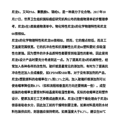
尼龙6，又叫PA6、聚酰胺6、锦纶6，是一种高分子化合物。2017年10
月27日，世界卫生组织国际癌症研究机构公布的致癌物清单初步整理参
考，尼龙6在3类致癌物清单中。物化特性尼龙6的化学物理特性和尼龙
66很相似。
尼龙6的化学物理特性和尼龙66很相似，然而，它的熔点较低，而且工
艺温度范围很宽。它的抗冲击性和抗溶解性比尼龙66塑料要好,但吸湿
性也更强。因为塑件的许多品质特性都要受到吸湿性的影响，因此使用
尼龙6设计产品时要充分考虑到这一点。为了提高尼龙6的机械特性，经
常加入各种各样的改性剂。玻纤就是最常见的添加剂，有时为了提高抗
冲击性还加入合成橡胶，如EPDM和SBR等。对于没有添加剂的产品，
尼龙6塑胶原料的收缩率在1%到1.5%之间。加入玻璃纤维添加剂可以
使收缩率降低到0.3%（但和流程相垂直的方向还要稍高一些）。成型
组装的收缩率主要受材料结晶度和吸湿性影响。实际的收缩率还和塑件
设计、壁厚及其它工艺参数成函数关系。尼龙6注塑干燥处理由于尼龙6
很容易吸收水分，因此加工前的干燥特别要注意。如果材料是用防水材
料包装供应的，则容器应保持密闭。如果湿度大于0.2%，建议在80℃