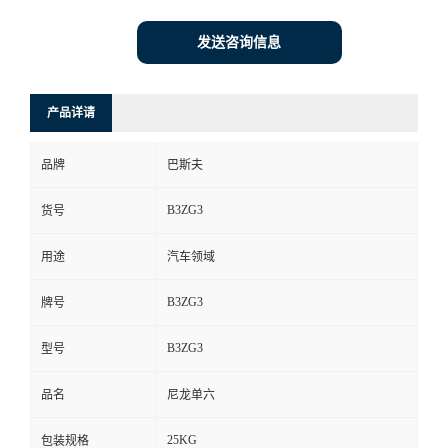
发送咨询信息
产品详请
品牌
巴斯夫
B3ZG3
货号
用途
汽车领域
B3ZG3
牌号
B3ZG3
型号
品名
尼龙单六
25KG
包装规格