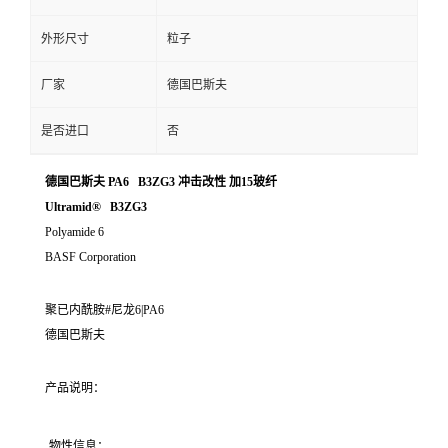
外形尺寸
粒子
厂家
德国巴斯夫
是否进口
否
德国巴斯夫 PA6 B3ZG3 冲击改性 加15玻纤
Ultramid® B3ZG3
Polyamide 6
BASF Corporation
聚已内酰胺#尼龙6|PA6
德国巴斯夫
产品说明：
物性信息：