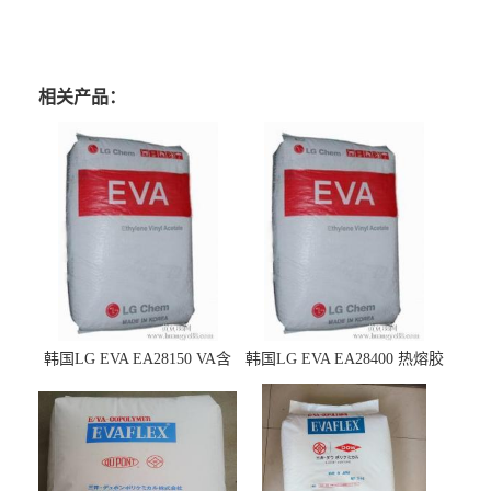
相关产品：
韩国LG EVA EA28150 VA含
韩国LG EVA EA28400 热熔胶
量25 高流动性 热熔胶应用
级 VA含量28 熔指400