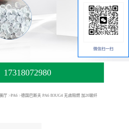
微信扫一扫
17318072980
展厅
>
PA6
>
德国巴斯夫 PA6 B3UG4 无卤阻燃 加20玻纤