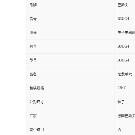
品牌
巴斯夫
B3UG4
货号
用途
电子电器
B3UG4
牌号
B3UG4
型号
品名
尼龙单六
25KG
包装规格
外形尺寸
粒子
厂家
德国巴斯
是否进口
否