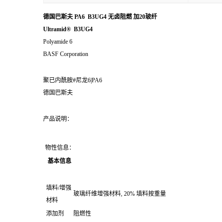
德国巴斯夫 PA6 B3UG4 无卤阻燃 加20玻纤
Ultramid® B3UG4
Polyamide 6
BASF Corporation
聚已内酰胺#尼龙6|PA6
德国巴斯夫
产品说明：
物性信息：
基本信息
填料/增强
玻璃纤维增强材料, 20% 填料按重量
材料
添加剂
阻燃性