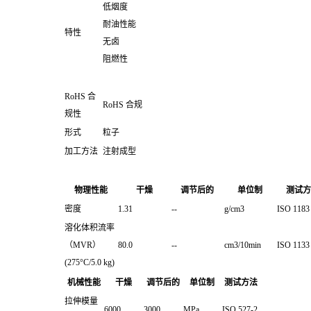
低烟度
耐油性能
特性
无卤
阻燃性
RoHS 合
RoHS 合规
规性
形式
粒子
加工方法
注射成型
物理性能
干燥
调节后的
单位制
测试方
密度
1.31
--
g/cm3
ISO 1183
溶化体积流率
（MVR）
80.0
--
cm3/10min
ISO 1133
(275°C/5.0 kg)
机械性能
干燥
调节后的
单位制
测试方法
拉伸模量
6000
3000
MPa
ISO 527-2