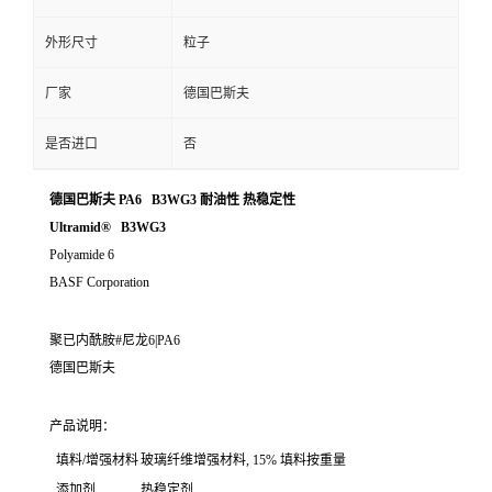
外形尺寸
粒子
厂家
德国巴斯夫
是否进口
否
德国巴斯夫 PA6 B3WG3 耐油性 热稳定性
Ultramid® B3WG3
Polyamide 6
BASF Corporation
聚已内酰胺#尼龙6|PA6
德国巴斯夫
产品说明：
填料/增强材料
玻璃纤维增强材料, 15% 填料按重量
添加剂
热稳定剂