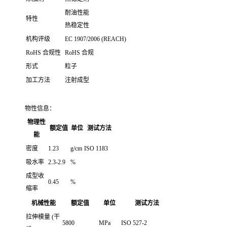
耐油性能
特性
热稳定性
机构评级
EC 1907/2006 (REACH)
RoHS 合规性
RoHS 合规
形式
粒子
加工方法
注射成型
物性信息：
物理性
额定值
单位
测试方法
能
密度
1.23
g/cm
ISO 1183
吸水率
2.3-2.9
%
成型收
0.45
%
缩率
机械性能
额定值
单位
测试方法
拉伸模量 (干
5800
MPa
ISO 527-2