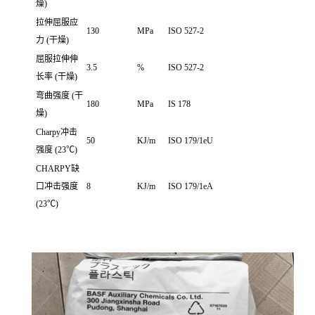
燥)
拉伸屈服应
130
MPa
ISO 527-2
力 (干燥)
屈服拉伸伸
3.5
%
ISO 527-2
长率 (干燥)
弯曲强度 (干
180
MPa
IS 178
燥)
Charpy冲击
50
KJ/m
ISO 179/1eU
强度 (23℃)
CHARPY缺
口冲击强度
8
KJ/m
ISO 179/1eA
(23℃)