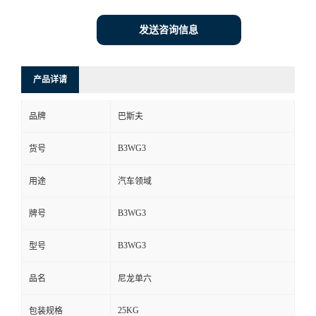
发送咨询信息
产品详请
品牌
巴斯夫
B3WG3
货号
用途
汽车领域
B3WG3
牌号
B3WG3
型号
品名
尼龙单六
25KG
包装规格