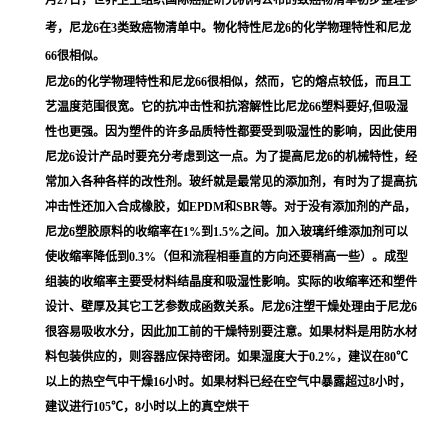
考，尼龙6在3类致癌物清单中。物化特性尼龙6的化学物理特性和尼龙
66很相似。
尼龙6的化学物理特性和尼龙66很相似，然而，它的熔点较低，而且工
艺温度范围很宽。它的抗冲击性和抗溶解性比尼龙66塑料要好,但吸湿
性也更强。因为塑件的许多品质特性都要受到吸湿性的影响，因此使用
尼龙6设计产品时要充分考虑到这一点。为了提高尼龙6的机械特性，经
常加入各种各样的改性剂。玻纤就是最常见的添加剂，有时为了提高抗
冲击性还加入合成橡胶，如EPDM和SBR等。对于没有添加剂的产品，
尼龙6塑胶原料的收缩率在1%到1.5%之间。加入玻璃纤维添加剂可以
使收缩率降低到0.3%（但和流程相垂直的方向还要稍高一些）。成型
组装的收缩率主要受材料结晶度和吸湿性影响。实际的收缩率还和塑件
设计、壁厚及其它工艺参数成函数关系。尼龙6注塑干燥处理由于尼龙6
很容易吸收水分，因此加工前的干燥特别要注意。如果材料是用防水材
料包装供应的，则容器应保持密闭。如果湿度大于0.2%，建议在80℃
以上的热空气中干燥16小时。如果材料已经在空气中暴露超过8小时，
建议进行105℃，8小时以上的真空烘干