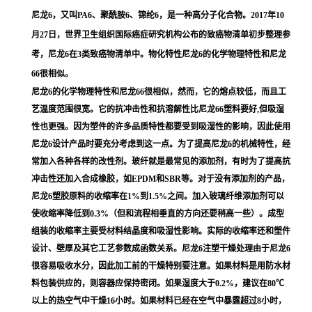
尼龙6，又叫PA6、聚酰胺6、锦纶6，是一种高分子化合物。2017年10
月27日，世界卫生组织国际癌症研究机构公布的致癌物清单初步整理参
考，尼龙6在3类致癌物清单中。物化特性尼龙6的化学物理特性和尼龙
66很相似。
尼龙6的化学物理特性和尼龙66很相似，然而，它的熔点较低，而且工
艺温度范围很宽。它的抗冲击性和抗溶解性比尼龙66塑料要好,但吸湿
性也更强。因为塑件的许多品质特性都要受到吸湿性的影响，因此使用
尼龙6设计产品时要充分考虑到这一点。为了提高尼龙6的机械特性，经
常加入各种各样的改性剂。玻纤就是最常见的添加剂，有时为了提高抗
冲击性还加入合成橡胶，如EPDM和SBR等。对于没有添加剂的产品，
尼龙6塑胶原料的收缩率在1%到1.5%之间。加入玻璃纤维添加剂可以
使收缩率降低到0.3%（但和流程相垂直的方向还要稍高一些）。成型
组装的收缩率主要受材料结晶度和吸湿性影响。实际的收缩率还和塑件
设计、壁厚及其它工艺参数成函数关系。尼龙6注塑干燥处理由于尼龙6
很容易吸收水分，因此加工前的干燥特别要注意。如果材料是用防水材
料包装供应的，则容器应保持密闭。如果湿度大于0.2%，建议在80℃
以上的热空气中干燥16小时。如果材料已经在空气中暴露超过8小时，