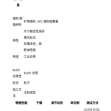
息
填料/增
矿物填料, 30% 填料按重量
强材料
尺寸稳定性良好
激光标记
特性
抗撞击性，高
耐油性能
用途
工业应用
RoHS
RoHS 合规
合规性
形式
粒子
加工方
注射成型
法
物理性能
干燥
调节后的
单位制
测试方法
ASTM D792,