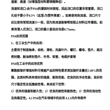
速度：高速（对增强型材料要稍微降低）。
流道和浇口:由于PA6的凝固时间很短，因此浇口的位置非常重要。浇口
孔径不要小于0.5*t（这里t为塑件厚度）。如果使用热流道，浇口尺寸
应比使用常规流道小一些，因为热流道能够帮助阻止材料过早凝固。如
果用潜入式浇口，浇口的最小直径应当是0.75mm。
PA6应用范围
1、在工业生产中的应用：
主要用于制造轴承、齿轮、滑轮、风扇叶片、螺钉、螺母、垫片、高压
密封圈、耐油密封垫片、外壳、软管、电缆护套等
PA6在工业中的应用优势
聚酰胺玻纤增强材料可根据产品的特性要求添加玻纤含量在5-60%的范
围，这类材料具有很好的强度、耐热性能、优良的抗冲击性能、良好的
尺寸稳定性及低翘曲性等。具体如下优势：
1）优异的强度和耐久性；2）优良的刚性和耐热性；3）优异的流动性
及热稳定性。4.2 PA6在汽车领域中的应用 4.2.1内外饰部件