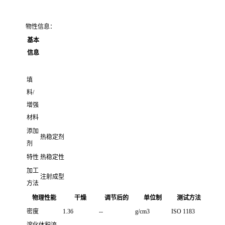
物性信息：
基本
信息
填
料/
增强
材料
添加
热稳定剂
剂
特性
热稳定性
加工
注射成型
方法
物理性能
干燥
调节后的
单位制
测试方法
密度
1.36
--
g/cm3
ISO 1183
溶化体积流