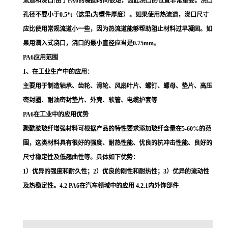
流道和浇口:由于PA6的凝固时间很短，因此浇口的位置非常重要。浇口
孔径不要小于0.5*t（这里t为塑件厚度）。如果使用热流道，浇口尺寸
应比使用常规流道小一些，因为热流道能够帮助阻止材料过早凝固。如
果用潜入式浇口，浇口的最小直径应当是0.75mm。
PA6应用范围
1、在工业生产中的应用：
主要用于制造轴承、齿轮、滑轮、风扇叶片、螺钉、螺母、垫片、高压
密封圈、耐油密封垫片、外壳、软管、电缆护套等
PA6在工业中的应用优势
聚酰胺玻纤增强材料可根据产品的特性要求添加玻纤含量在5-60%的范
围，这类材料具有很好的强度、耐热性能、优良的抗冲击性能、良好的
尺寸稳定性及低翘曲性等。具体如下优势：
1）优异的强度和耐久性；2）优良的刚性和耐热性；3）优异的流动性
及热稳定性。4.2 PA6在汽车领域中的应用 4.2.1内外饰部件