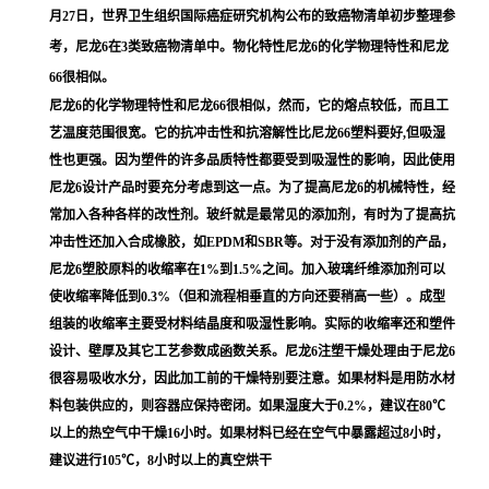
月27日，世界卫生组织国际癌症研究机构公布的致癌物清单初步整理参
考，尼龙6在3类致癌物清单中。物化特性尼龙6的化学物理特性和尼龙
66很相似。
尼龙6的化学物理特性和尼龙66很相似，然而，它的熔点较低，而且工
艺温度范围很宽。它的抗冲击性和抗溶解性比尼龙66塑料要好,但吸湿
性也更强。因为塑件的许多品质特性都要受到吸湿性的影响，因此使用
尼龙6设计产品时要充分考虑到这一点。为了提高尼龙6的机械特性，经
常加入各种各样的改性剂。玻纤就是最常见的添加剂，有时为了提高抗
冲击性还加入合成橡胶，如EPDM和SBR等。对于没有添加剂的产品，
尼龙6塑胶原料的收缩率在1%到1.5%之间。加入玻璃纤维添加剂可以
使收缩率降低到0.3%（但和流程相垂直的方向还要稍高一些）。成型
组装的收缩率主要受材料结晶度和吸湿性影响。实际的收缩率还和塑件
设计、壁厚及其它工艺参数成函数关系。尼龙6注塑干燥处理由于尼龙6
很容易吸收水分，因此加工前的干燥特别要注意。如果材料是用防水材
料包装供应的，则容器应保持密闭。如果湿度大于0.2%，建议在80℃
以上的热空气中干燥16小时。如果材料已经在空气中暴露超过8小时，
建议进行105℃，8小时以上的真空烘干