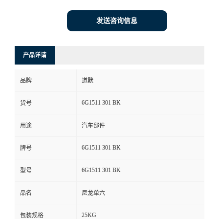
发送咨询信息
产品详请
品牌
道默
6G1511 301 BK
货号
用途
汽车部件
6G1511 301 BK
牌号
6G1511 301 BK
型号
品名
尼龙单六
25KG
包装规格