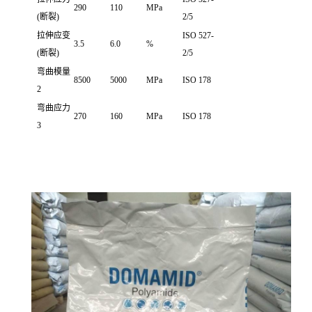
290
110
MPa
(断裂)
2/5
拉伸应变
ISO 527-
3.5
6.0
%
(断裂)
2/5
弯曲模量
8500
5000
MPa
ISO 178
2
弯曲应力
270
160
MPa
ISO 178
3