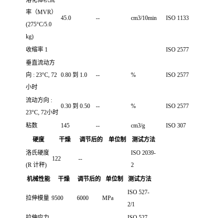
率（MVR）
45.0
--
cm3/10min
ISO 1133
(275°C/5.0
kg)
收缩率 1
ISO 2577
垂直流动方
向 : 23°C, 72
0.80 到 1.0
--
%
ISO 2577
小时
流动方向 :
0.30 到 0.50
--
%
ISO 2577
23°C, 72小时
粘数
145
--
cm3/g
ISO 307
硬度
干燥
调节后的
单位制
测试方法
洛氏硬度
ISO 2039-
122
--
(R 计秤)
2
机械性能
干燥
调节后的
单位制
测试方法
ISO 527-
拉伸模量
9500
6000
MPa
2/1
拉伸应力
ISO 527-