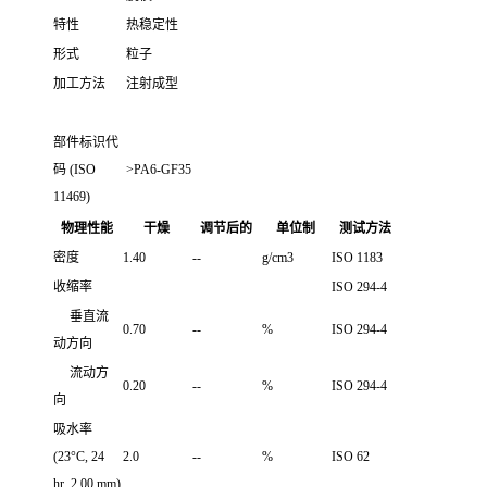
特性
热稳定性
形式
粒子
加工方法
注射成型
部件标识代
码 (ISO
>PA6-GF35
11469)
物理性能
干燥
调节后的
单位制
测试方法
密度
1.40
--
g/cm3
ISO 1183
收缩率
ISO 294-4
垂直流
0.70
--
%
ISO 294-4
动方向
流动方
0.20
--
%
ISO 294-4
向
吸水率
(23°C, 24
2.0
--
%
ISO 62
hr, 2.00 mm)