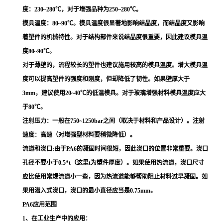
度：230~280℃，对于增强品种为250~280℃。
模具温度：80~90℃。模具温度很显著地影响结晶度，而结晶度又影响
着塑件的机械特性。对于结构部件来说结晶度很重要，因此建议模具温
度80~90℃。
对于薄壁的，流程较长的塑件也建议施用较高的模具温度。增大模具温
度可以提高塑件的强度和刚度，但却降低了韧性。如果壁厚大于
3mm，建议使用20~40℃的低温模具。对于玻璃增强材料模具温度应大
于80℃。
注射压力：一般在750~1250bar之间（取决于材料和产品设计）。注射
速度：高速（对增强型材料要稍微降低）。
流道和浇口:由于PA6的凝固时间很短，因此浇口的位置非常重要。浇口
孔径不要小于0.5*t（这里t为塑件厚度）。如果使用热流道，浇口尺寸
应比使用常规流道小一些，因为热流道能够帮助阻止材料过早凝固。如
果用潜入式浇口，浇口的最小直径应当是0.75mm。
PA6应用范围
1、在工业生产中的应用：