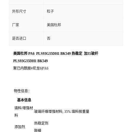
外形尺寸
粒子
厂家
美国杜邦
是否进口
否
美国杜邦 PA6 PLS93G35DH1 BK549 热稳定 加35玻纤
PLS93G35DH1 BK549
聚已内酰胺#尼龙6|PA6
物性信息：
基本信息
填料/增强材
玻璃纤维增强材料, 35% 填料按重量
料
热稳定剂
添加剂
脱模