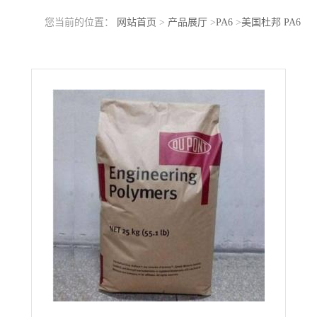
您当前的位置：
网站首页
>
产品展厅
>
PA6
>
美国杜邦 PA6
PLS93G35DH1 BK549 热稳定 加35玻纤