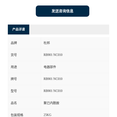
发送咨询信息
产品详请
品牌
杜邦
RB901 NC010
货号
用途
电器部件
RB901 NC010
牌号
RB901 NC010
型号
品名
聚已内酰胺
25KG
包装规格