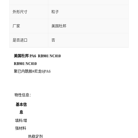
外形尺寸
粒子
厂家
美国杜邦
是否进口
否
美国杜邦 PA6 RB901 NC010
RB901 NC010
聚已内酰胺#尼龙6|PA6
物性信息：
基本信
息
填料/增
强材料
热稳定剂