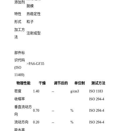
添加剂
脱模
特性
热稳定性
形式
粒子
加工方
注射成型
法
部件标
识代码
>PA6-GF35
(ISO
11469)
物理性能
干燥
调节后的
单位制
测试方法
密度
1.40
--
g/cm3
ISO 1183
收缩率
ISO 294-4
垂直流动方
0.70
--
%
ISO 294-4
向
流动方向
0.20
--
%
ISO 294-4
吸水率