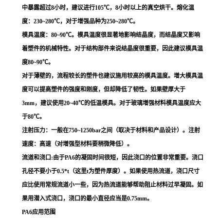
中暴露超过8小时，建议进行105℃，8小时以上的真空烘干。熔化温
度：230~280℃，对于增强品种为250~280℃。
模具温度：80~90℃。模具温度很显著地影响结晶度，而结晶度又影响
着塑件的机械特性。对于结构部件来说结晶度很重要，因此建议模具温
度80~90℃。
对于薄壁的，流程较长的塑件也建议施用较高的模具温度。增大模具温
度可以提高塑件的强度和刚度，但却降低了韧性。如果壁厚大于
3mm，建议使用20~40℃的低温模具。对于玻璃增强材料模具温度应大
于80℃。
注射压力：一般在750~1250bar之间（取决于材料和产品设计）。注射
速度：高速（对增强型材料要稍微降低）。
流道和浇口:由于PA6的凝固时间很短，因此浇口的位置非常重要。浇口
孔径不要小于0.5*t（这里t为塑件厚度）。如果使用热流道，浇口尺寸
应比使用常规流道小一些，因为热流道能够帮助阻止材料过早凝固。如
果用潜入式浇口，浇口的最小直径应当是0.75mm。
PA6应用范围