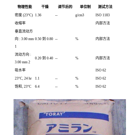
物理性能
干燥
调节后的
单位制
测试方法
密度 (23°C)
1.36
--
g/cm3
ISO 1183
收缩率
内部方法
垂直流动方
向 : 3.00 mm
0.50 到 0.80
--
%
内部方法
1
流动方向 :
0.20 到 0.40
--
%
内部方法
3.00 mm 2
吸水率
ISO 62
23°C, 24 hr
1.1
--
%
ISO 62
饱和, 23°C
6.4
--
%
ISO 62