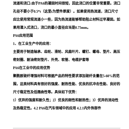
流道和浇口:由于PA6的凝固时间很短，因此浇口的位置非常重要。浇口
孔径不要小于0.5*t（这里t为塑件厚度）。如果使用热流道，浇口尺寸
应比使用常规流道小一些，因为热流道能够帮助阻止材料过早凝固。如
果用潜入式浇口，浇口的最小直径应当是0.75mm。
PA6应用范围
1、在工业生产中的应用：
主要用于制造轴承、齿轮、滑轮、风扇叶片、螺钉、螺母、垫片、高压
密封圈、耐油密封垫片、外壳、软管、电缆护套等
PA6在工业中的应用优势
聚酰胺玻纤增强材料可根据产品的特性要求添加玻纤含量在5-60%的范
围，这类材料具有很好的强度、耐热性能、优良的抗冲击性能、良好的
尺寸稳定性及低翘曲性等。具体如下优势：
1）优异的强度和耐久性；2）优良的刚性和耐热性；3）优异的流动性
及热稳定性。4.2 PA6在汽车领域中的应用 4.2.1内外饰部件