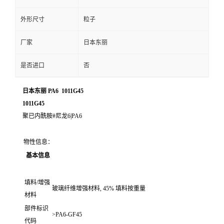
外形尺寸
粒子
厂家
日本东丽
是否进口
否
日本东丽 PA6 1011G45
1011G45
聚已内酰胺#尼龙6|PA6
物性信息：
基本信息
填料/增强
玻璃纤维增强材料, 45% 填料按重量
材料
部件标识
>PA6-GF45
代码