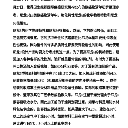
月27日，世界卫生组织国际癌症研究机构公布的致癌物清单初步整理参
考，尼龙6在3类致癌物清单中。物化特性尼龙6的化学物理特性和尼龙
66很相似。
尼龙6的化学物理特性和尼龙66很相似，然而，它的熔点较低，而且工
艺温度范围很宽。它的抗冲击性和抗溶解性比尼龙66塑料要好,但吸湿
性也更强。因为塑件的许多品质特性都要受到吸湿性的影响，因此使用
尼龙6设计产品时要充分考虑到这一点。为了提高尼龙6的机械特性，经
常加入各种各样的改性剂。玻纤就是最常见的添加剂，有时为了提高抗
冲击性还加入合成橡胶，如EPDM和SBR等。对于没有添加剂的产品，
尼龙6塑胶原料的收缩率在1%到1.5%之间。加入玻璃纤维添加剂可以
使收缩率降低到0.3%（但和流程相垂直的方向还要稍高一些）。成型
组装的收缩率主要受材料结晶度和吸湿性影响。实际的收缩率还和塑件
设计、壁厚及其它工艺参数成函数关系。尼龙6注塑干燥处理由于尼龙6
很容易吸收水分，因此加工前的干燥特别要注意。如果材料是用防水材
料包装供应的，则容器应保持密闭。如果湿度大于0.2%，建议在80℃
以上的热空气中干燥16小时。如果材料已经在空气中暴露超过8小时，
建议进行105℃，8小时以上的真空烘干