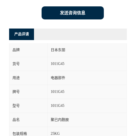
发送咨询信息
产品详请
品牌
日本东丽
1011G45
货号
用途
电器部件
1011G45
牌号
1011G45
型号
品名
聚已内酰胺
25KG
包装规格