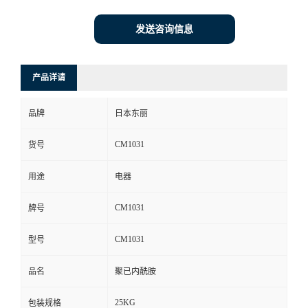
发送咨询信息
产品详请
品牌
日本东丽
CM1031
货号
用途
电器
CM1031
牌号
CM1031
型号
品名
聚已内酰胺
25KG
包装规格