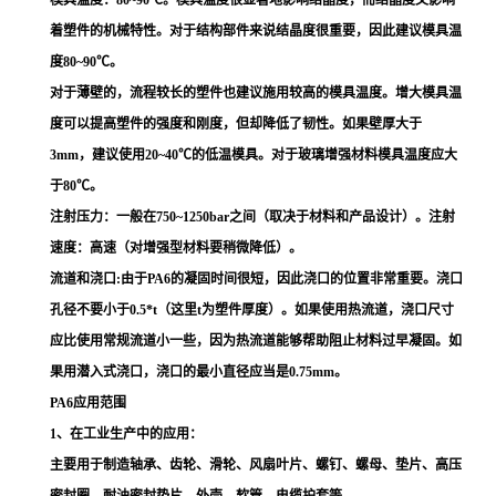
着塑件的机械特性。对于结构部件来说结晶度很重要，因此建议模具温
度80~90℃。
对于薄壁的，流程较长的塑件也建议施用较高的模具温度。增大模具温
度可以提高塑件的强度和刚度，但却降低了韧性。如果壁厚大于
3mm，建议使用20~40℃的低温模具。对于玻璃增强材料模具温度应大
于80℃。
注射压力：一般在750~1250bar之间（取决于材料和产品设计）。注射
速度：高速（对增强型材料要稍微降低）。
流道和浇口:由于PA6的凝固时间很短，因此浇口的位置非常重要。浇口
孔径不要小于0.5*t（这里t为塑件厚度）。如果使用热流道，浇口尺寸
应比使用常规流道小一些，因为热流道能够帮助阻止材料过早凝固。如
果用潜入式浇口，浇口的最小直径应当是0.75mm。
PA6应用范围
1、在工业生产中的应用：
主要用于制造轴承、齿轮、滑轮、风扇叶片、螺钉、螺母、垫片、高压
密封圈、耐油密封垫片、外壳、软管、电缆护套等