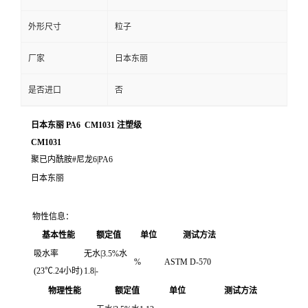
外形尺寸
粒子
厂家
日本东丽
是否进口
否
日本东丽 PA6 CM1031 注塑级
CM1031
聚已内酰胺#尼龙6|PA6
日本东丽
物性信息：
基本性能
额定值
单位
测试方法
吸水率
无水|3.5%水
%
ASTM D-570
(23℃.24小时)
1.8|-
物理性能
额定值
单位
测试方法