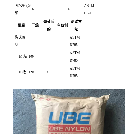
吸水率 (饱
ASTM
6.6
--
%
和)
D570
调节后
测试方
硬度
干燥
单位制
的
法
洛氏硬
ASTM
度
D785
ASTM
M 级
100
--
D785
ASTM
R 级
120
110
D785