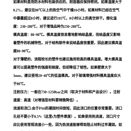
如果材料是用防水材料包装供应的，则容器应保持密闭。如果湿度大于
0.2%，建议在80℃以上的热空气中干燥16小时。如果材料已经在空气
中暴露超过8小时，建议进行105℃，8小时以上的真空烘干。熔化温
度：230~280℃，对于增强品种为250~280℃。
模具温度：80~90℃。模具温度很显著地影响结晶度，而结晶度又影响
着塑件的机械特性。对于结构部件来说结晶度很重要，因此建议模具温
度80~90℃。
对于薄壁的，流程较长的塑件也建议施用较高的模具温度。增大模具温
度可以提高塑件的强度和刚度，但却降低了韧性。如果壁厚大于
3mm，建议使用20~40℃的低温模具。对于玻璃增强材料模具温度应大
于80℃。
注射压力：一般在750~1250bar之间（取决于材料和产品设计）。注射
速度：高速（对增强型材料要稍微降低）。
流道和浇口:由于PA6的凝固时间很短，因此浇口的位置非常重要。浇口
孔径不要小于0.5*t（这里t为塑件厚度）。如果使用热流道，浇口尺寸
应比使用常规流道小一些，因为热流道能够帮助阻止材料过早凝固。如