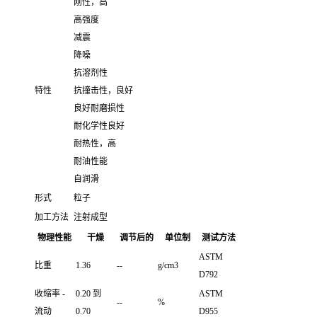
刚性，高
高强度
减震
降噪
抗溶剂性
特性
抗撞击性，良好
良好耐磨损性
耐化学性良好
耐热性，高
耐油性能
自润滑
形式
粒子
加工方法
注射成型
物理性能
干燥
调节后的
单位制
测试方法
ASTM
比重
1.36
--
g/cm3
D792
收缩率 -
0.20 到
ASTM
--
%
流动
0.70
D955