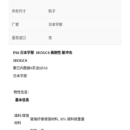
外形尺寸
粒子
厂家
日本宇部
是否进口
否
PA6 日本宇部 1015GC6 高刚性 耐冲击
1015GC6
聚已内酰胺#尼龙6|PA6
日本宇部
物性信息：
基本信息
填料/增强
玻璃纤维增强材料, 30% 填料按重量
材料