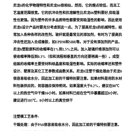
尼龙6的化学物理特性和尼龙66很相似，然而，它的熔点较低，而且工
艺温度范围很宽。它的抗冲击性和抗溶解性比尼龙66塑料要好,但吸湿
性也更强。因为塑件的许多品质特性都要受到吸湿性的影响，因此使用
尼龙6设计产品时要充分考虑到这一点。为了提高尼龙6的机械特性，经
常加入各种各样的改性剂。玻纤就是最常见的添加剂，有时为了提高抗
冲击性还加入合成橡胶，如EPDM和SBR等。对于没有添加剂的产品，
尼龙6塑胶原料的收缩率在1%到1.5%之间。加入玻璃纤维添加剂可以
使收缩率降低到0.3%（但和流程相垂直的方向还要稍高一些）。成型
组装的收缩率主要受材料结晶度和吸湿性影响。实际的收缩率还和塑件
设计、壁厚及其它工艺参数成函数关系。尼龙6注塑干燥处理由于尼龙6
很容易吸收水分，因此加工前的干燥特别要注意。如果材料是用防水材
料包装供应的，则容器应保持密闭。如果湿度大于0.2%，建议在80℃
以上的热空气中干燥16小时。如果材料已经在空气中暴露超过8小时，
建议进行105℃，8小时以上的真空烘干
注塑模工艺条件:
干燥处理：由于PA6很容易吸收水分，因此加工前的干燥特别要注意。