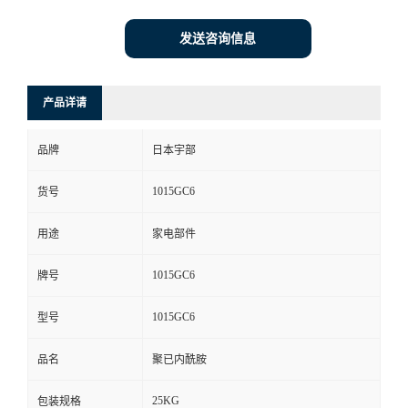
发送咨询信息
产品详请
品牌
日本宇部
1015GC6
货号
用途
家电部件
1015GC6
牌号
1015GC6
型号
品名
聚已内酰胺
25KG
包装规格