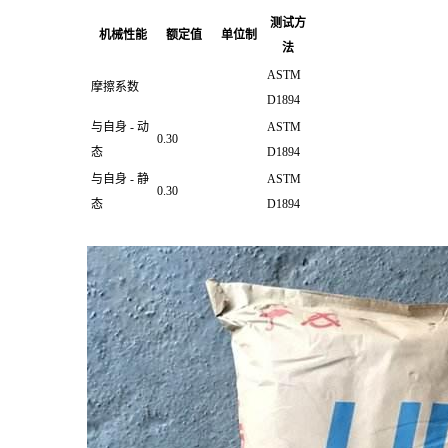
测试方
机械性能
额定值
单位制
法
ASTM
摩擦系数
D1894
与自身 - 动
ASTM
0.30
态
D1894
与自身 - 静
ASTM
0.30
态
D1894