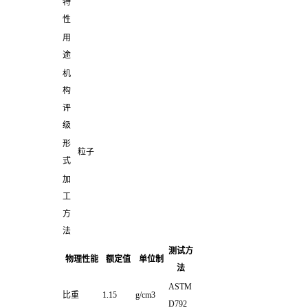
特
性
用
途
机
构
评
级
形
粒子
式
加
工
方
法
测试方
物理性能
额定值
单位制
法
ASTM
比重
1.15
g/cm3
D792