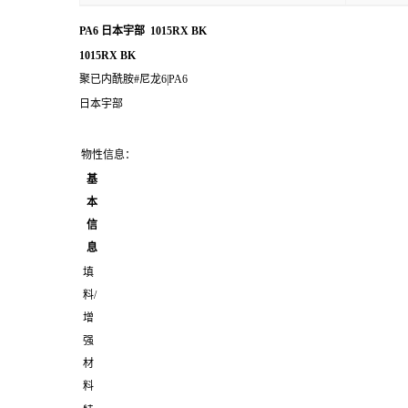
PA6 日本宇部 1015RX BK
1015RX BK
聚已内酰胺#尼龙6|PA6
日本宇部
物性信息：
基
本
信
息
填
料/
增
强
材
料