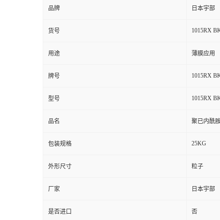
品牌
日本宇部
1015RX B
货号
用途
薄膜应用
1015RX B
牌号
1015RX B
型号
品名
聚已内酰
25KG
包装规格
外形尺寸
粒子
厂家
日本宇部
是否进口
否