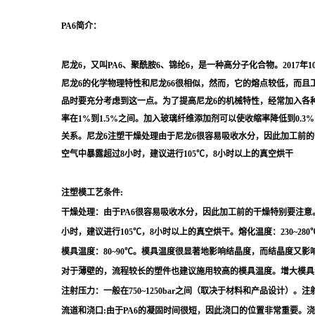
PA6
简介：
尼龙6，又叫PA6、聚酰胺6、锦纶6，是一种高分子化合物。201
尼龙6的化学物理特性和尼龙66很相似，然而，它的熔点较低，而且
品时要充分考虑到这一点。为了提高尼龙6的机械特性，经常加入各种
率在1%到1.5%之间。加入玻璃纤维添加剂可以使收缩率降低到0
关系。尼龙6注塑干燥处理由于尼龙6很容易吸收水分，因此加工前的
空气中暴露超过8小时，建议进行105℃，8小时以上的真空烘干
注塑模工艺条件:
干燥处理：由于PA6很容易吸收水分，因此加工前的干燥特别要注意
小时，建议进行105℃，8小时以上的真空烘干。熔化温度：230~280℃
模具温度：80~90℃。模具温度很显著地影响结晶度，而结晶度又影
对于薄壁的，流程较长的塑件也建议施用较高的模具温度。增大模具温
注射压力：一般在750~1250bar之间（取决于材料和产品设计）
流道和浇口:由于PA6的凝固时间很短，因此浇口的位置非常重要。