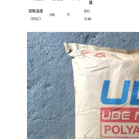
法
溶融温度
ISO
190
°C
（DSC）
3146