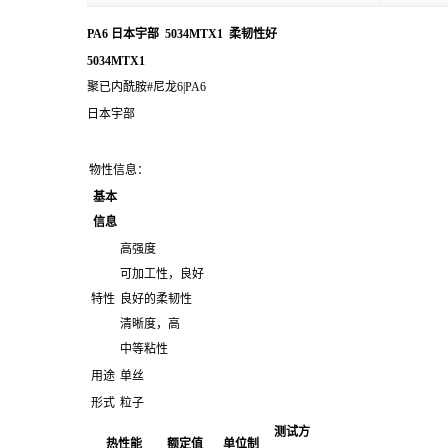
PA6 日本宇部 5034MTX1 柔韧性好
5034MTX1
聚已内酰胺#尼龙6|PA6
日本宇部
物性信息：
基本
信息
高强度
可加工性，良好
特性
良好的柔韧性
清晰度，高
中等粘性
用途
单丝
形式
粒子
测试方
热性能
额定值
单位制