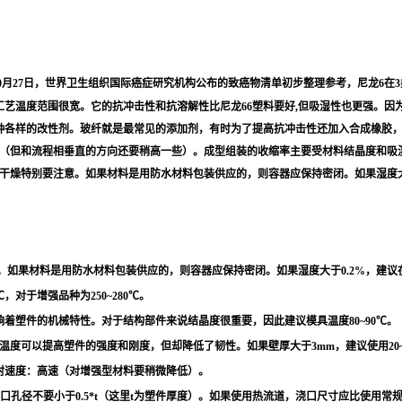
7年10月27日，世界卫生组织国际癌症研究机构公布的致癌物清单初步整理参考，尼龙6
工艺温度范围很宽。它的抗冲击性和抗溶解性比尼龙66塑料要好,但吸湿性也更强。因
各样的改性剂。玻纤就是最常见的添加剂，有时为了提高抗冲击性还加入合成橡胶，如
.3%（但和流程相垂直的方向还要稍高一些）。成型组装的收缩率主要受材料结晶度和
干燥特别要注意。如果材料是用防水材料包装供应的，则容器应保持密闭。如果湿度大于
。如果材料是用防水材料包装供应的，则容器应保持密闭。如果湿度大于0.2%，建议在
，对于增强品种为250~280℃。
响着塑件的机械特性。对于结构部件来说结晶度很重要，因此建议模具温度80~90℃。
度可以提高塑件的强度和刚度，但却降低了韧性。如果壁厚大于3mm，建议使用20~
。注射速度：高速（对增强型材料要稍微降低）。
浇口孔径不要小于0.5*t（这里t为塑件厚度）。如果使用热流道，浇口尺寸应比使用