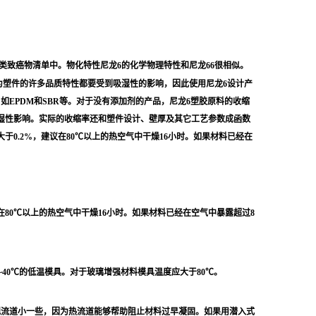
在3类致癌物清单中。物化特性尼龙6的化学物理特性和尼龙66很相似。
为塑件的许多品质特性都要受到吸湿性的影响，因此使用尼龙6设计产
EPDM和SBR等。对于没有添加剂的产品，尼龙6塑胶原料的收缩
吸湿性影响。实际的收缩率还和塑件设计、壁厚及其它工艺参数成函数
0.2%，建议在80℃以上的热空气中干燥16小时。如果材料已经在
80℃以上的热空气中干燥16小时。如果材料已经在空气中暴露超过8
40℃的低温模具。对于玻璃增强材料模具温度应大于80℃。
常规流道小一些，因为热流道能够帮助阻止材料过早凝固。如果用潜入式