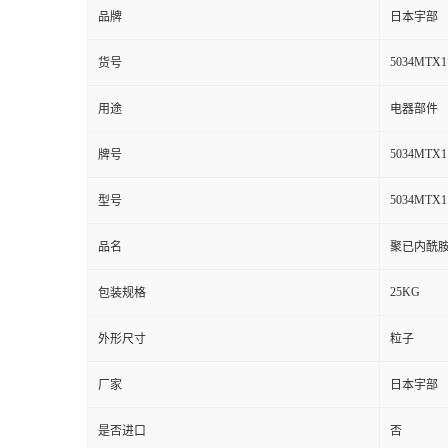
品牌
日本宇部
5034MTX1
货号
用途
电器部件
5034MTX1
牌号
5034MTX1
型号
品名
聚已内酰
25KG
包装规格
外形尺寸
粒子
厂家
日本宇部
是否进口
否