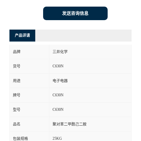
发送咨询信息
产品详请
品牌
三井化学
C630N
货号
用途
电子电器
C630N
牌号
C630N
型号
品名
聚对苯二甲酰己二胺
25KG
包装规格