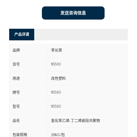
发送咨询信息
产品详请
品牌
李长荣
9551U
货号
用途
改性塑料
9551U
牌号
9551U
型号
品名
氢化苯乙烯-丁二烯嵌段共聚物
包装规格
20KG/包