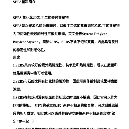
SEBS塑料简介
SEBS 氢化苯乙烯-丁二烯嵌段共聚物
SEBS是以聚苯乙烯为末端段，以聚丁二烯加氢得到的乙烯-丁烯共聚物
为中间弹性嵌段的线性三嵌共聚物，英文全称Styrene Ethylene
Butylene Styrene ，简称
SEBS
。SEBS不含不饱和双键，因此具有良好
的稳定性和耐老化性。
用途
1.SEBS具有较好的紫外线稳定性、抗氧性和热稳定性，所以在屋顶和
修路用沥青中也可以使用。
2.SEBS与石蜡之间有比较好的相溶性，因此可用作纸制品较柔韧表面
涂层。
3.SEBS在加热时没有明显的剪切流动时温度不敏感，因此它可以作为
IPN的模板。（IPN的基本原理：两种不相溶的聚合物，可达到缠结链
段的相互贯穿，如此就可以通过共价键交联将两种不相溶聚合物"锁
定"在一起。）