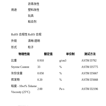
沥青改性
用途
塑料改性
玩具
粘合剂
RoHS 合规性
RoHS 合规
外观
清晰/透明
形式
粒子
物理性能
额定值
单位制
测试方法
比重
0.910
g/cm3
ASTM D792
Styrene Content
33
%
ASTM D5775
灰份含量
0.050
%
ASTM D5667
挥发物
0.20
%
ASTM D5668
粘度 - 10wt% Toluene
2.00
Pa·s
ASTM D2196
Viscosity (25°C)