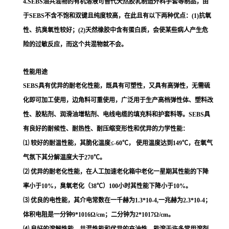
4.SEBS油共混物的有机溶液可替代天然胶乳制造外科手套等制品，由
于SEBS不含不饱和双键且纯度较高，在此且有以下两种优点：(1)抗氧
性、抗臭氧性较好；(2)天然橡胶中含有蛋白质，会使某些病人产生危
险的过敏反应，而这个共混物就不会。
性能用途
SEBS具有优异的耐老化性能，既具有可塑性，又具有高弹性，无需硫
化即可加工使用，边角料可重使用，广泛用于生产高档弹性体、塑料改
性、胶粘剂、润滑油增粘剂、电线电缆的填充料和护套料等。SEBS具
有良好的耐候性、耐热性、耐压缩变形性和优异的力学性能：
⑴ 较好的耐温性能，其脆化温度≤-60℃， 使用温度达到149℃，在氧气
气氛下其分解温度大于270℃。
⑵ 优异的耐老化性能，在人工加速老化箱中老化一星期其性能的下降
率小于10%，臭氧老化（38℃）100小时其性能下降小于10%。
⑶ 优良的电性能，其介电常数在一千赫为1.3*10-4,一兆赫为2.3*10-4；
体积电阻是一分钟9*1016Ω/cm；二分钟为2*1017Ω/cm。
⑷ 良好的溶解性能、共混性能和优异的充油性，能溶于许多常用溶剂