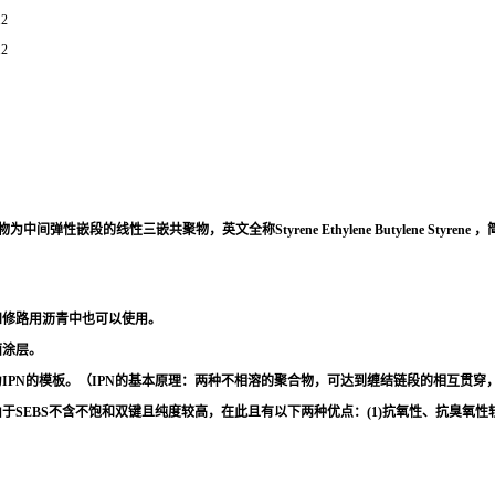
2
2
段的线性三嵌共聚物，英文全称Styrene Ethylene Butylene Styrene ，
和修路用沥青中也可以使用。
面涂层。
作为IPN的模板。（IPN的基本原理：两种不相溶的聚合物，可达到缠结链段的相互贯
由于SEBS不含不饱和双键且纯度较高，在此且有以下两种优点：(1)抗氧性、抗臭氧