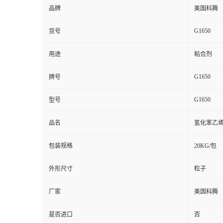
品牌
美国科腾
G1650
货号
用途
粘合剂
G1650
牌号
G1650
型号
品名
氢化苯乙烯
包装规格
20KG/包
外形尺寸
粒子
厂家
美国科腾
是否进口
否