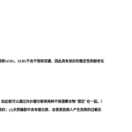
简称
SEBS
。SEBS不含不饱和双键，因此具有良好的稳定性和耐老化
穿，如此就可以通过共价键交联将两种不相溶聚合物"锁定"在一起。）
性较好；(2)天然橡胶中含有蛋白质，会使某些病人产生危险的过敏反