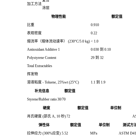
复合
加工方法
涂层
物理性能
额定值
比重
0.910
表观密度
0.22
熔流率（熔体流动速率） (230°C/5.0 kg)
< 1.0
Antioxidant Additive 1
0.030 到 0.10
Polystyrene Content
29 到 32
Total Extractables
挥发物
溶液粘度 - Toluene, 25%wt (25°C)
1.1 到 1.9
补充信息
额定值
Styrene/Rubber ratio
30/70
硬度
额定值
单位制
肖氏硬度 (邵氏 A, 10 秒)
72
A
弹性体
额定值
单位制
测试方
拉伸应力 (300%应变)
5.52
MPa
ASTM D41