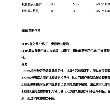
抗张强度 (屈服)
34.5
MPa
ASTM D41
伸长率 (断裂)
500
%
ASTM D41
SEBS塑料简介
SEBS 氢化苯乙烯-丁二烯嵌段共聚物
SEBS是以聚苯乙烯为末端段，以聚丁二烯加氢得到的乙烯-丁烯共聚物为中间弹性嵌
性。
用途
1.SEBS具有较好的紫外线稳定性、抗氧性和热稳定性，所以在屋顶
2.SEBS与石蜡之间有比较好的相溶性，因此可用作纸制品较柔韧表
3.SEBS在加热时没有明显的剪切流动时温度不敏感，因此它可以
4.SEBS油共混物的有机溶液可替代天然胶乳制造外科手套等制品，
应，而这个共混物就不会。