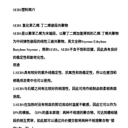
SEBS塑料简介
SEBS 氢化苯乙烯-丁二烯嵌段共聚物
SEBS是以聚苯乙烯为末端段，以聚丁二烯加氢得到的乙烯-丁烯共聚物
为中间弹性嵌段的线性三嵌共聚物，英文全称Styrene Ethylene
Butylene Styrene ，简称
SEBS
。SEBS不含不饱和双键，因此具有良好
的稳定性和耐老化性。
用途
1.SEBS具有较好的紫外线稳定性、抗氧性和热稳定性，所以在屋顶和
修路用沥青中也可以使用。
2.SEBS与石蜡之间有比较好的相溶性，因此可用作纸制品较柔韧表面
涂层。
3.SEBS在加热时没有明显的剪切流动时温度不敏感，因此它可以作为
IPN的模板。（IPN的基本原理：两种不相溶的聚合物，可达到缠结链
段的相互贯穿，如此就可以通过共价键交联将两种不相溶聚合物"锁