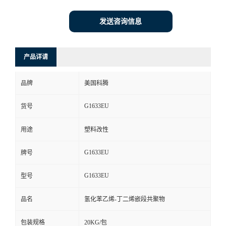
发送咨询信息
产品详请
品牌
美国科腾
G1633EU
货号
用途
塑料改性
G1633EU
牌号
G1633EU
型号
品名
氢化苯乙烯-丁二烯嵌段共聚物
包装规格
20KG/包