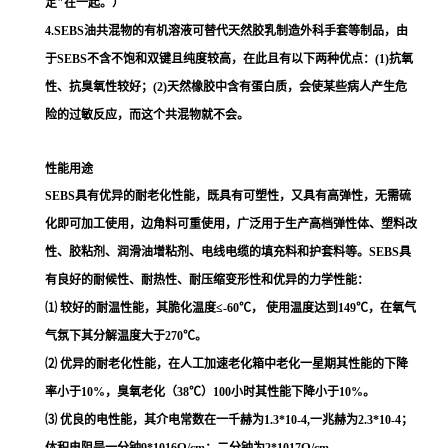
定"在一起。）
4.SEBS油共混物的有机溶液可替代天然胶乳制造外科手套等制品，由
于SEBS不含不饱和双键且纯度较高，在此且有以下两种优点：(1)抗氧
性、抗臭氧性较好；(2)天然橡胶中含有蛋白质，会使某些病人产生危
险的过敏反应，而这个共混物就不会。
性能用途
SEBS具有优异的耐老化性能，既具有可塑性，又具有高弹性，无需硫
化即可加工使用，边角料可重使用，广泛用于生产高档弹性体、塑料改
性、胶粘剂、润滑油增粘剂、电线电缆的填充料和护套料等。SEBS具
有良好的耐候性、耐热性、耐压缩变形性和优异的力学性能：
⑴ 较好的耐温性能，其脆化温度≤-60℃， 使用温度达到149℃，在氧气
气氛下其分解温度大于270℃。
⑵ 优异的耐老化性能，在人工加速老化箱中老化一星期其性能的下降
率小于10%，臭氧老化（38℃）100小时其性能下降小于10%。
⑶ 优良的电性能，其介电常数在一千赫为1.3*10-4,一兆赫为2.3*10-4；
体积电阻是一分钟9*1016Ω/cm；二分钟为2*1017Ω/cm。