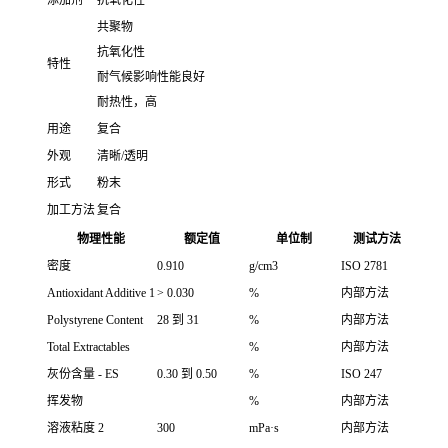
共聚物
抗氧化性
特性
耐气候影响性能良好
耐热性，高
用途
复合
外观
清晰/透明
形式
粉末
加工方法
复合
物理性能
额定值
单位制
测试方法
密度
0.910
g/cm3
ISO 2781
Antioxidant Additive 1
> 0.030
%
内部方法
Polystyrene Content
28 到 31
%
内部方法
Total Extractables
%
内部方法
灰份含量 - ES
0.30 到 0.50
%
ISO 247
挥发物
%
内部方法
溶液粘度 2
300
mPa·s
内部方法